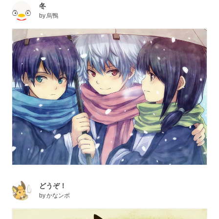
冬
by
烏鴨
どうぞ！
by
かなンボ