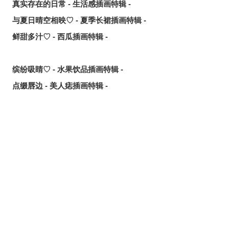
真实存在的日常 - 生活感插画特辑 -
与夏日晴空相映♡ - 夏季长裙插画特辑 -
鲜甜多汁♡ - 西瓜插画特辑 -
缤纷吸睛♡ - 水果饮品插画特辑 -
点缀唇边 - 美人痣插画特辑 -
欢乐时光 - 充满青春气息的插画特辑 -
每日好习惯！ - 刷牙插画特辑 -
随风摇曳 - 马尾辫插画特辑 -
划破夜空的光芒 - 流星插画特辑 -
氛围满点♡ - 夜间泳池插画特辑 -
想要夏日创作灵感？ 看看这篇吧！- 泳装、比基尼插画特辑
【大合辑】 -
发丝中的亮点 - 挑染插画特辑 -
冰凉消暑 - 冰棍插画特辑 -