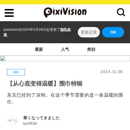
pixivision自2024年5月28日起更新了
隐私政
更新记录
OK
策
。
最新
人气
类别
2014.11.06
插画
【从心底变得温暖】围巾特辑
东京已经到了深秋。在这个季节需要的是一条温暖的围
巾。
寒くなってきました
by
KRSK