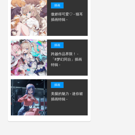
插画
傲娇得可爱♡ - 猫耳
插画特辑 -
插画
跨越作品界限！ -
「#梦幻同台」插画
特辑 -
插画
美腿的魅力 - 迷你裙
插画特辑 -