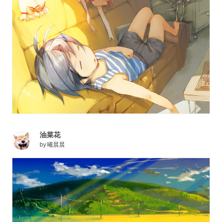
油菜花
by
曦晨晨