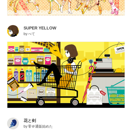
SUPER YELLOW
by
べて
花と剣
by
零＠通販始めた