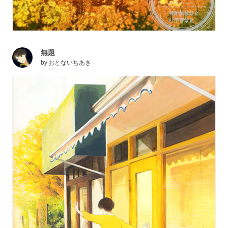
無題
by
おとないちあき