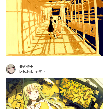
春の伝令
by
bailknight仕事中