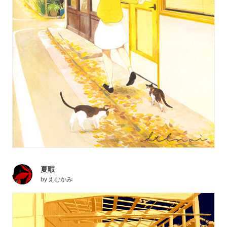
夏暇
by
えむかみ