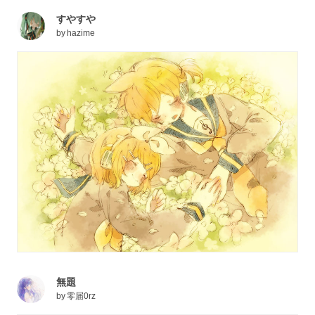
すやすや
by
hazime
無題
by
零届0rz