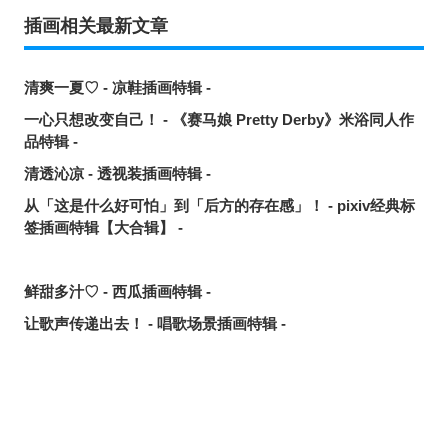
插画相关最新文章
清爽一夏♡ - 凉鞋插画特辑 -
一心只想改变自己！ - 《赛马娘 Pretty Derby》米浴同人作
品特辑 -
清透沁凉 - 透视装插画特辑 -
从「这是什么好可怕」到「后方的存在感」！ - pixiv经典标
签插画特辑【大合辑】 -
鲜甜多汁♡ - 西瓜插画特辑 -
让歌声传递出去！ - 唱歌场景插画特辑 -
可靠的魔术师父！ - 《无职转生》洛琪希·米格路迪亚同人作
品特辑 -
令人卸下心防 - 「想要守护这个笑容」插画特辑 -
是敌是友？ - 无数的手插画特辑 -