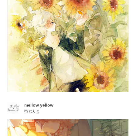
mellow yellow
by
ねりま