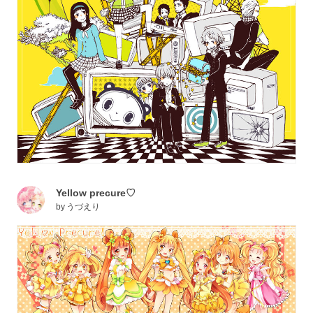
Yellow precure♡
by
うづえり