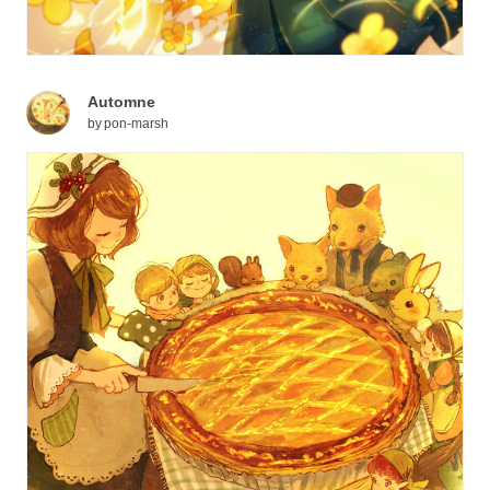
Automne
by
pon-marsh