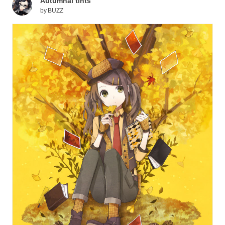
Autumnal tints
by
BUZZ