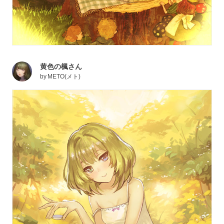
黄色の楓さん
by
METO(メト)