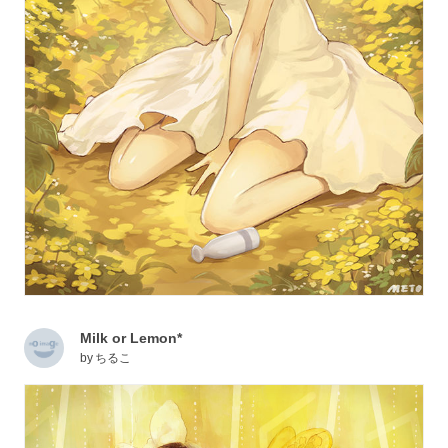
Milk or Lemon*
by
ちるこ