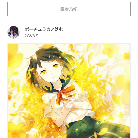
水果所给人的印象，象征着维他命的黄色很明亮，是个非
查看后续
常朝气蓬勃的颜色。这个颜色最适合笑容绽放和亮色系的
插画了呢。
这次就为大家送上充满迷人的黄色的插画作品特辑。快来
ポーチュラカと沈む
看看吧。
by
Aちき