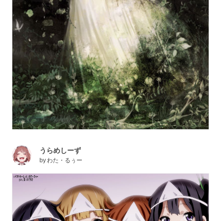
うらめしーず
by
わた・るぅー