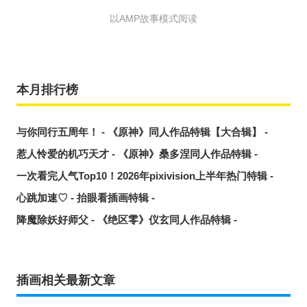
以AMP故事模式阅读
本月排行榜
与你同行五周年！ - 《原神》同人作品特辑【大合辑】 -
惹人怜爱的机巧天才 - 《原神》桑多涅同人作品特辑 -
一次看完人气Top10！2026年pixivision上半年热门特辑 -
心跳加速♡ - 抬眼看插画特辑 -
降魔除妖好师父 - 《绝区零》仪玄同人作品特辑 -
插画相关最新文章