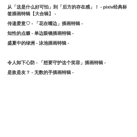
从「这是什么好可怕」到「后方的存在感」！ - pixiv经典标
签插画特辑【大合辑】 -
传递爱意♡ - 「花在嘴边」插画特辑 -
知性的点缀 - 单边眼镜插画特辑 -
盛夏中的绿洲 - 泳池插画特辑 -
令人卸下心防 - 「想要守护这个笑容」插画特辑 -
是敌是友？ - 无数的手插画特辑 -
夏日人气王！ - 2026年7月pixivision热门特辑 -
悠然游弋 - 金鱼插画特辑 -
缤纷吸睛♡ - 水果饮品插画特辑 -
点缀唇边 - 美人痣插画特辑 -
欢乐时光 - 充满青春气息的插画特辑 -
每日好习惯！ - 刷牙插画特辑 -