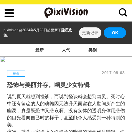
pixivision自2024年5月28日起更新了
隐私政
更新记录
OK
策
。
最新
人气
类别
2017.08.03
插画
恐怖与美丽并存。幽灵少女特辑
说到夏天就想到怪谈，而说到怪谈就会想到幽灵。死时心
中还有留恋的人的魂魄因无法升天而留在人世间所产生的
幽灵，真是既恐怖又悲哀啊。没有实体的透明身体用悲伤
的目光看向自己时的样子，甚至能令人感受到一种特别的
美。
这次，就为大家送上女性样子的幽灵的插画作品特辑。快