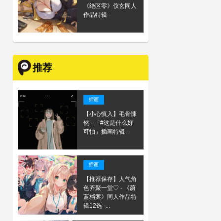
《绝区零》仪玄同人
作品特辑 -
推荐
插画
【小心慎入】毛骨悚
然 - 「#这是什么好
可怕」插画特辑 -
插画
【推荐保存】人气角
色齐聚一堂♡ - 《蔚
蓝档案》同人作品特
辑12选 -...