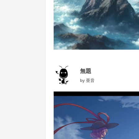
無題
by
亜音