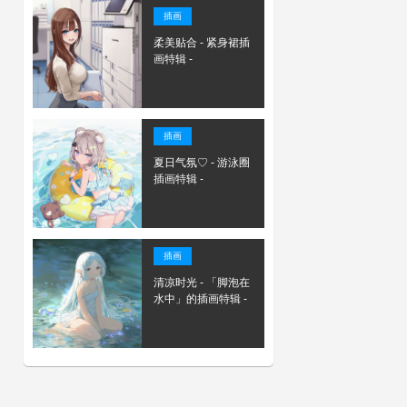
插画
柔美贴合 - 紧身裙插
画特辑 -
插画
夏日气氛♡ - 游泳圈
插画特辑 -
插画
清凉时光 - 「脚泡在
水中」的插画特辑 -