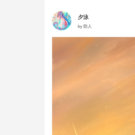
夕泳
by
防人