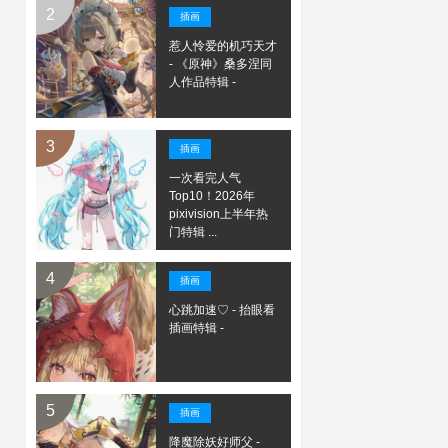
插画
惹人怜爱的机巧天才
- 《原神》桑多涅同
人作品特辑 -
插画
一次看完人气
Top10！2026年
pixivision上半年热
门特辑 ...
插画
心跳加速♡ - 抬眼看
插画特辑 -
插画
降魔除妖好师父 -