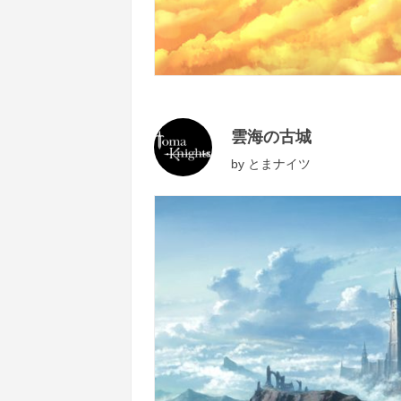
雲海の古城
by
とまナイツ