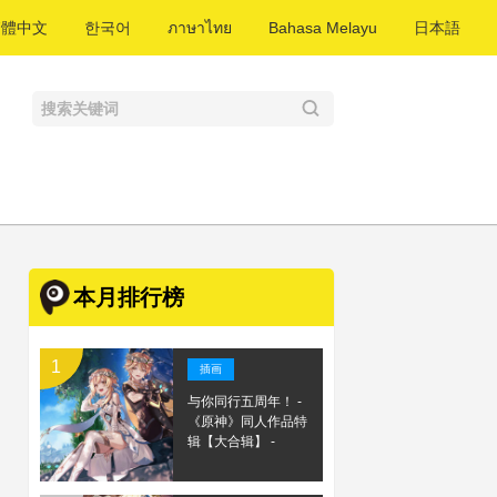
繁體中文
한국어
ภาษาไทย
Bahasa Melayu
日本語
本月排行榜
插画
与你同行五周年！ -
《原神》同人作品特
辑【大合辑】 -