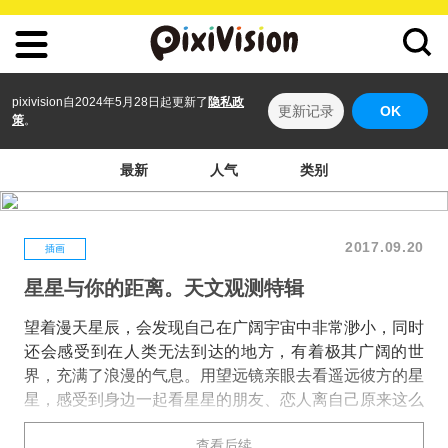
pixivision自2024年5月28日起更新了
隐私政
更新记录
OK
策
。
最新
人气
类别
2017.09.20
插画
星星与你的距离。天文观测特辑
望着漫天星辰，会发现自己在广阔宇宙中非常渺小，同时
还会感受到在人类无法到达的地方，有着极其广阔的世
界，充满了浪漫的气息。用望远镜亲眼去看遥远彼方的星
星，感受到身边一起看星星的朋友、恋人离自己原来这么
近……天文观测可以让人切身感受到远近的距离，大家也
查看后续
通过插画来感受一下吧？