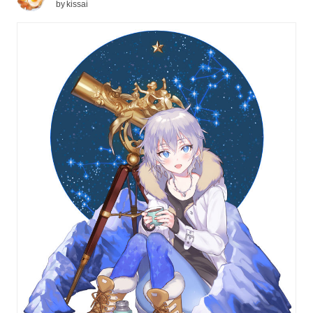
by
kissai