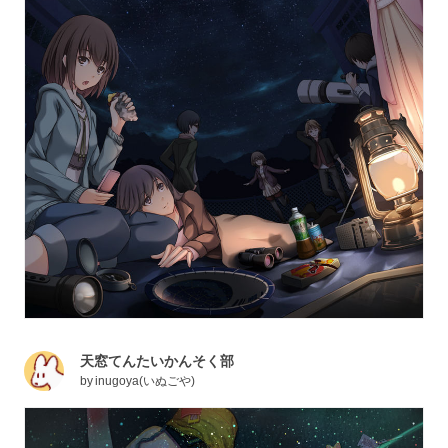
天窓てんたいかんそく部
by
inugoya(いぬごや)