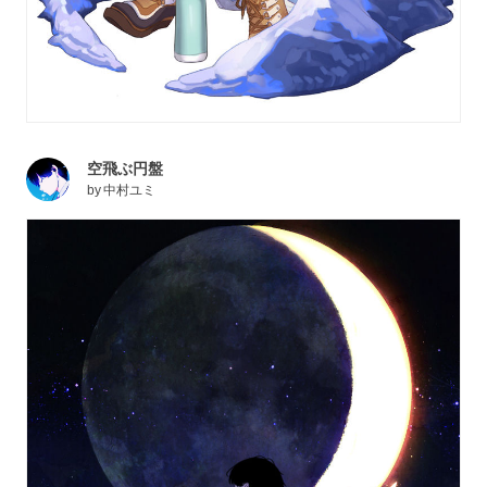
空飛ぶ円盤
by
中村ユミ