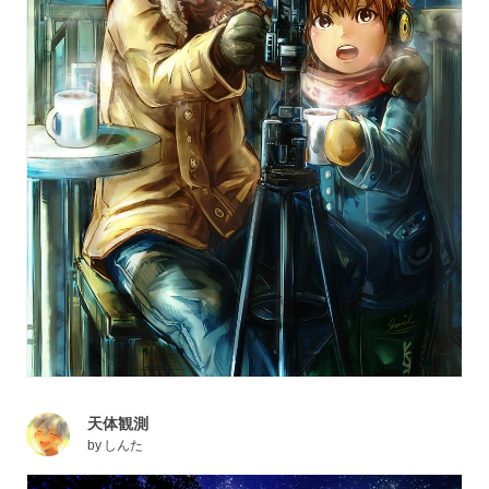
天体観測
by
しんた