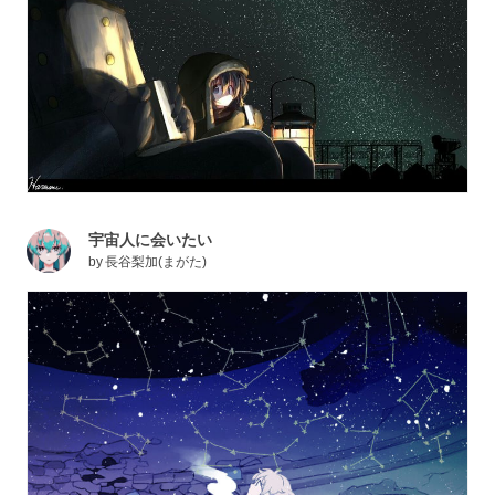
宇宙人に会いたい
by
長谷梨加(まがた)