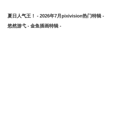
夏日人气王！ - 2026年7月pixivision热门特辑 -
悠然游弋 - 金鱼插画特辑 -
缤纷吸睛♡ - 水果饮品插画特辑 -
点缀唇边 - 美人痣插画特辑 -
欢乐时光 - 充满青春气息的插画特辑 -
每日好习惯！ - 刷牙插画特辑 -
随风摇曳 - 马尾辫插画特辑 -
划破夜空的光芒 - 流星插画特辑 -
氛围满点♡ - 夜间泳池插画特辑 -
想要夏日创作灵感？ 看看这篇吧！- 泳装、比基尼插画特辑
【大合辑】 -
发丝中的亮点 - 挑染插画特辑 -