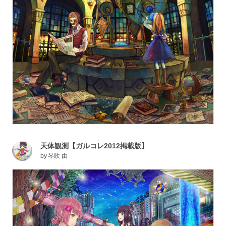
天体観測【ガルコレ2012掲載版】
by
琴吹 由