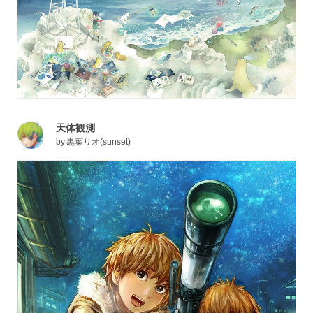
天体観測
by
黒葉リオ(sunset)