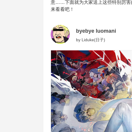
意……下面就为大家送上这些特别厉害
来看看吧！
byebye luomani
by
Liduke(日子)