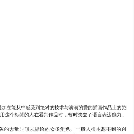
”是加在能从中感受到绝对的技术与满满的爱的插画作品上的赞
用这个标签的人在看到作品时，暂时失去了语言表达能力，
象的大量时间去描绘的众多角色、一般人根本想不到的创