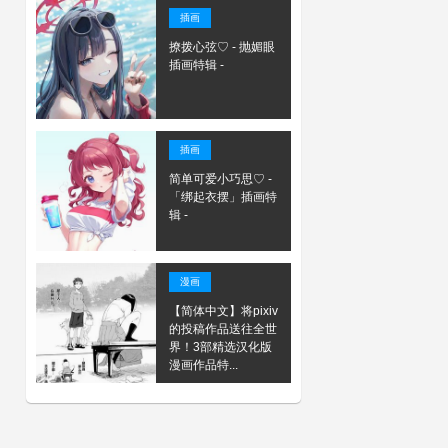
插画
撩拨心弦♡ - 抛媚眼
插画特辑 -
插画
简单可爱小巧思♡ -
「绑起衣摆」插画特
辑 -
漫画
【简体中文】将pixiv
的投稿作品送往全世
界！3部精选汉化版
漫画作品特...