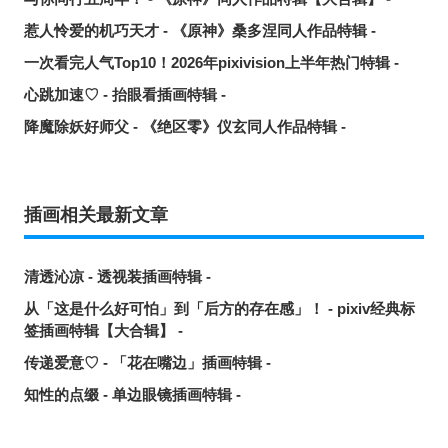
惹人怜爱的机巧天才 - 《原神》桑多涅同人作品特辑 -
一次看完人气Top10！2026年pixivision上半年热门特辑 -
心跳加速♡ - 抬眼看插画特辑 -
降魔除妖好师父 - 《绝区零》仪玄同人作品特辑 -
插画相关最新文章
清透沁凉 - 透视装插画特辑 -
从「这是什么好可怕」到「后方的存在感」！ - pixiv经典标
签插画特辑【大合辑】 -
传递爱意♡ - 「花在嘴边」插画特辑 -
知性的点缀 - 单边眼镜插画特辑 -