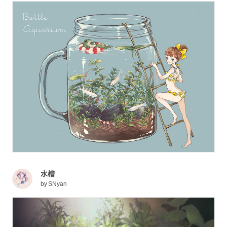
水槽
by
SNyan