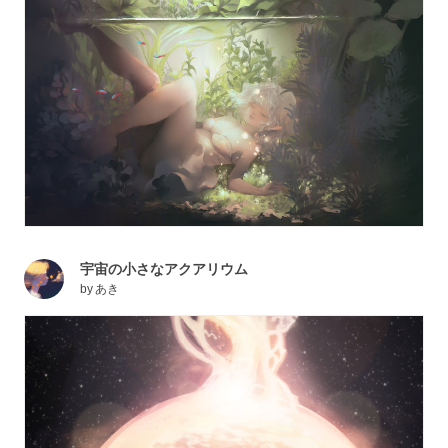
宇宙の小さなアクアリウム
by
あき