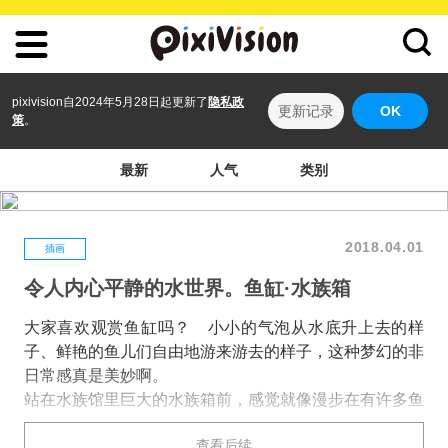
pixivision自2024年5月28日起更新了
隐私政
更新记录
OK
策
。
最新
人气
类别
2018.04.01
插画
令人内心平静的水世界。鱼缸·水族箱
大家喜欢观赏鱼缸吗？ 小小的气泡从水底升上去的样
子、鲜艳的鱼儿们自由地游来游去的样子，这种梦幻的非
日常感真是美妙啊。
站在水族馆里巨大的水族箱前，感觉就像漫步在有许多鱼
儿游动的汪洋大海里一样。小小的鱼缸里水草摆动、小鱼
查看后续
转来转去游动的样子也很可爱呢。