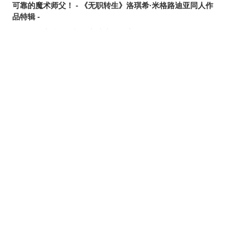
可靠的魔术师父！ - 《无职转生》洛琪希·米格路迪亚同人作
品特辑 -
令人卸下心防 - 「想要守护这个笑容」插画特辑 -
是敌是友？ - 无数的手插画特辑 -
夏日人气王！ - 2026年7月pixivision热门特辑 -
悠然游弋 - 金鱼插画特辑 -
缤纷吸睛♡ - 水果饮品插画特辑 -
点缀唇边 - 美人痣插画特辑 -
欢乐时光 - 充满青春气息的插画特辑 -
每日好习惯！ - 刷牙插画特辑 -
随风摇曳 - 马尾辫插画特辑 -
划破夜空的光芒 - 流星插画特辑 -
氛围满点♡ - 夜间泳池插画特辑 -