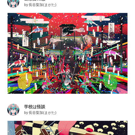
by
長谷梨加(まがた)
学校は怪談
by
長谷梨加(まがた)