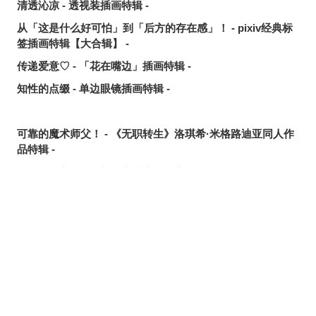
清透沁凉 - 透视装插画特辑 -
从「这是什么好可怕」到「后方的存在感」！ - pixiv经典标
签插画特辑【大合辑】 -
传递爱意♡ - 「花在嘴边」插画特辑 -
知性的点缀 - 单边眼镜插画特辑 -
可靠的魔术师父！ - 《无职转生》洛琪希·米格路迪亚同人作
品特辑 -
令人卸下心防 - 「想要守护这个笑容」插画特辑 -
是敌是友？ - 无数的手插画特辑 -
夏日人气王！ - 2026年7月pixivision热门特辑 -
悠然游弋 - 金鱼插画特辑 -
缤纷吸睛♡ - 水果饮品插画特辑 -
点缀唇边 - 美人痣插画特辑 -
欢乐时光 - 充满青春气息的插画特辑 -