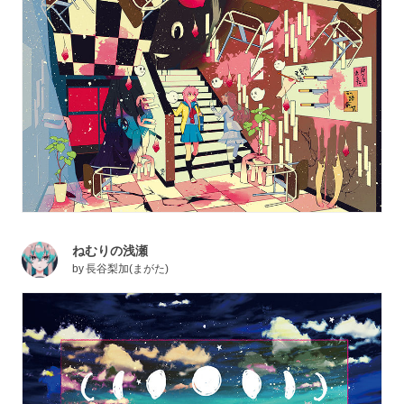
ねむりの浅瀬
by
長谷梨加(まがた)