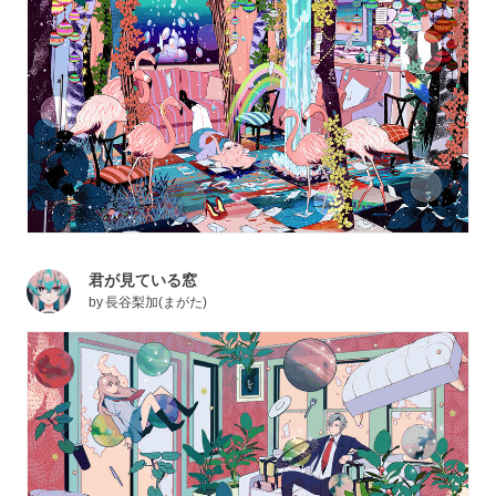
君が見ている窓
by
長谷梨加(まがた)