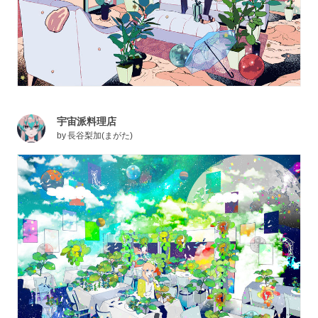
宇宙派料理店
by
長谷梨加(まがた)