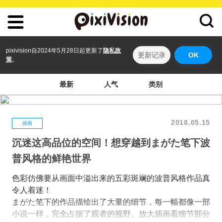
pixivision自2024年5月28日起更新了
隐私政
更新记录
OK
策
。
最新
人气
类别
2018.05.15
插画
沉迷这高品位的空间！想穿越到まがた笔下波
普风格的鲜艳世界
色彩仿佛要从画面中溢出来的五彩斑斓的波普风格作品真
令人着迷！
まがた笔下的作品描绘出了大量的细节，每一幅都像一部
小说一样，完全占据了观者的视野。放大插画看细节部分