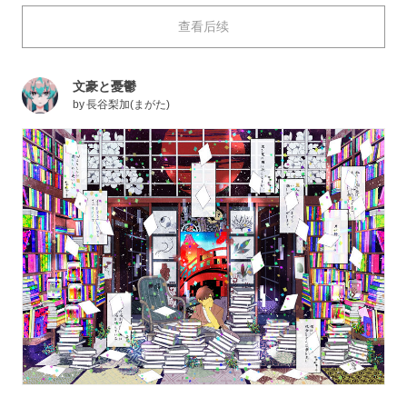
上精心设计的趣味彩蛋和故事也非常有意思♪ まがた的
查看后续
作品正如“极色彩的魔术师”、“高品位”、“推荐点击”这些标
签所代表的意思一样出色，大家何不试试沉迷于まがた笔
下的作品呢？
文豪と憂鬱
这次，我们就聚焦于描绘了可爱又奇妙的世界里的他和她
by
長谷梨加(まがた)
的“まがたさん”笔下的作品。快来看看吧。