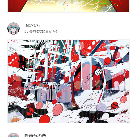
iN1×17i
by
長谷梨加(まがた)
断頭台の恋