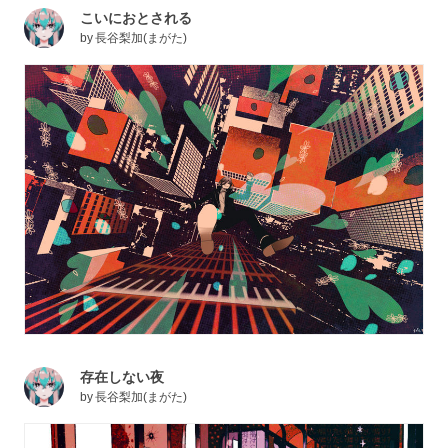
こいにおとされる
by
長谷梨加(まがた)
存在しない夜
by
長谷梨加(まがた)