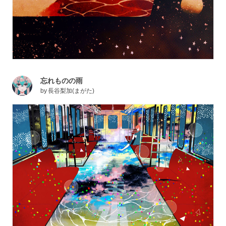
忘れものの雨
by
長谷梨加(まがた)