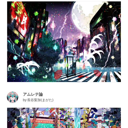
アムレテ論
by
長谷梨加(まがた)