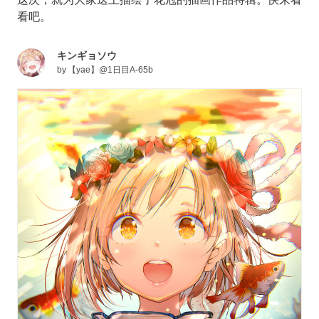
看吧。
キンギョソウ
by
【yae】@1日目A-65b