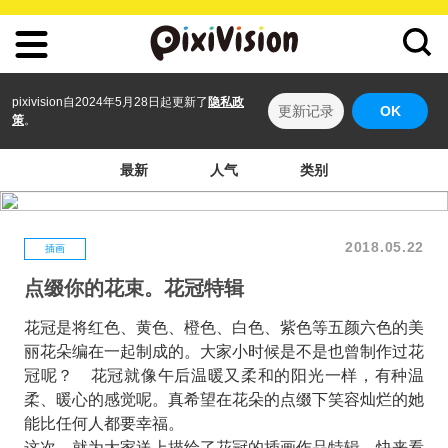
pixivision自2024年5月28日起更新了
隐私政
更新记录
OK
策
。
最新
人气
类别
2018.05.22
插画
点缀你的花束。花冠特辑
花冠是将红色、黄色、橙色、白色、紫色等五颜六色的美
丽花朵编在一起制成的。大家小时候是不是也曾制作过花
冠呢？ 花冠就像午后温暖又柔和的阳光一样，有种温
柔、暖心的感觉呢。真希望在花朵的点缀下笑容灿烂的她
能比任何人都要幸福。
这次，就为大家送上描绘了花冠的插画作品特辑。快来看