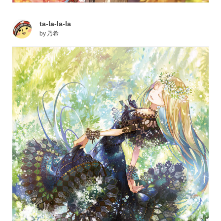
ta-la-la-la
by
乃希