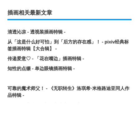
插画相关最新文章
清透沁凉 - 透视装插画特辑 -
从「这是什么好可怕」到「后方的存在感」！ - pixiv经典标
签插画特辑【大合辑】 -
传递爱意♡ - 「花在嘴边」插画特辑 -
知性的点缀 - 单边眼镜插画特辑 -
可靠的魔术师父！ - 《无职转生》洛琪希·米格路迪亚同人作
品特辑 -
令人卸下心防 - 「想要守护这个笑容」插画特辑 -
是敌是友？ - 无数的手插画特辑 -
夏日人气王！ - 2026年7月pixivision热门特辑 -
悠然游弋 - 金鱼插画特辑 -