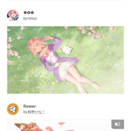
❀✿❀
by
rimuu
flower
by
桧野ひなこ
2