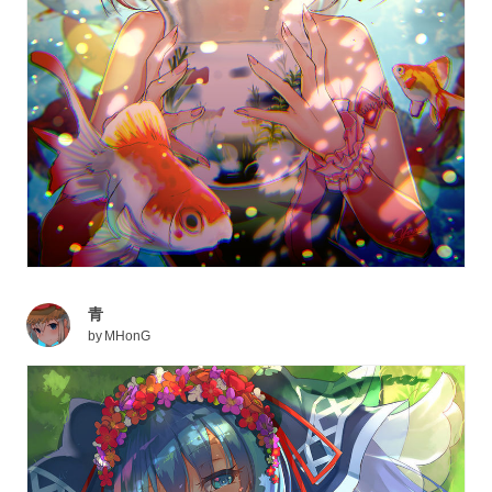
青
by
MHonG