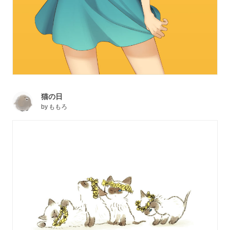
猫の日
by
ももろ