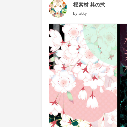
桜素材 其の弐
by
akky