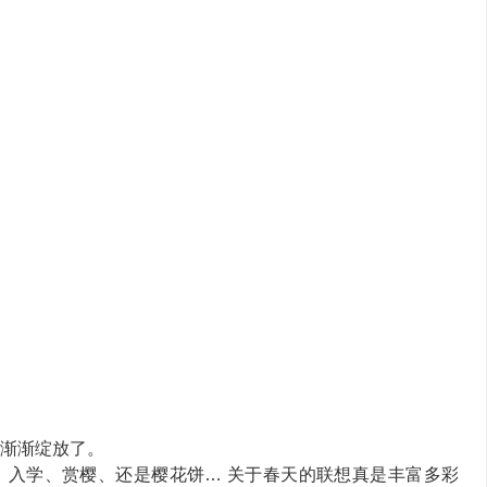
始渐渐绽放了。
、入学、赏樱、还是樱花饼… 关于春天的联想真是丰富多彩