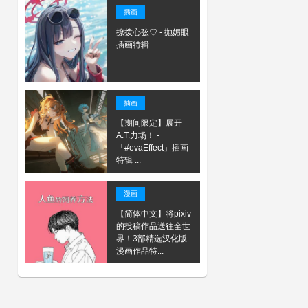
插画
撩拨心弦♡ - 抛媚眼
插画特辑 -
插画
【期间限定】展开
A.T.力场！ -
「#evaEffect」插画
特辑 ...
漫画
【简体中文】将pixiv
的投稿作品送往全世
界！3部精选汉化版
漫画作品特...