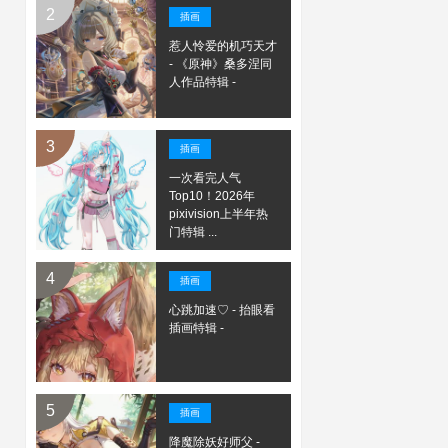
插画
惹人怜爱的机巧天才
- 《原神》桑多涅同
人作品特辑 -
插画
一次看完人气
Top10！2026年
pixivision上半年热
门特辑 ...
插画
心跳加速♡ - 抬眼看
插画特辑 -
插画
降魔除妖好师父 -