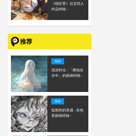
《绝区零》仪玄同人
作品特辑 -
推荐
插画
清凉时光 - 「脚泡在
水中」的插画特辑 -
插画
低饱和的美感 - 灰色
系插画特辑 -