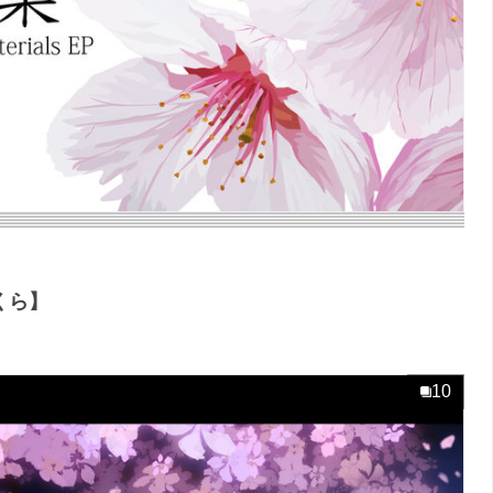
くら】
10