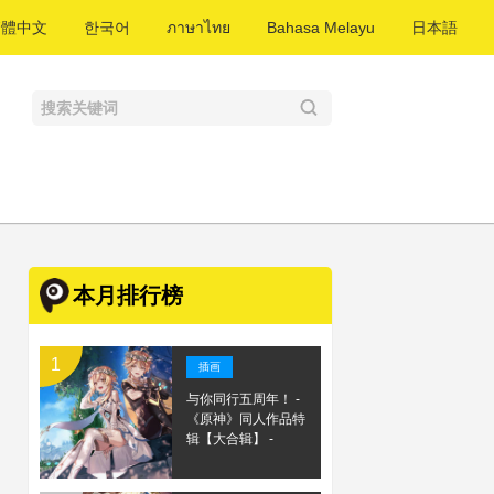
繁體中文
한국어
ภาษาไทย
Bahasa Melayu
日本語
本月排行榜
插画
与你同行五周年！ -
《原神》同人作品特
辑【大合辑】 -