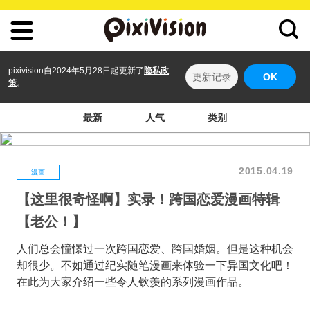
pixivision自2024年5月28日起更新了
隐私政
更新记录
OK
策
。
最新
人气
类别
2015.04.19
漫画
【这里很奇怪啊】实录！跨国恋爱漫画特辑
【老公！】
人们总会憧憬过一次跨国恋爱、跨国婚姻。但是这种机会
却很少。不如通过纪实随笔漫画来体验一下异国文化吧！
在此为大家介绍一些令人钦羡的系列漫画作品。