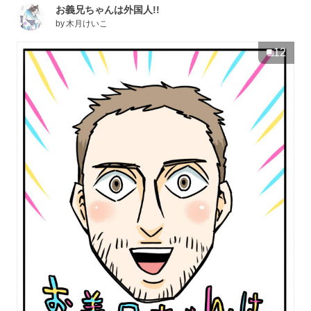
お義兄ちゃんは外国人!!
by
木月けいこ
12