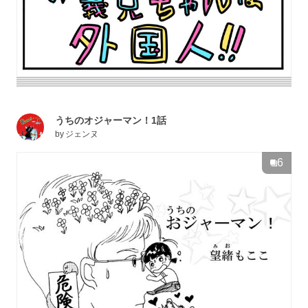
うちのオジャーマン！1話
by
ジェンヌ
6