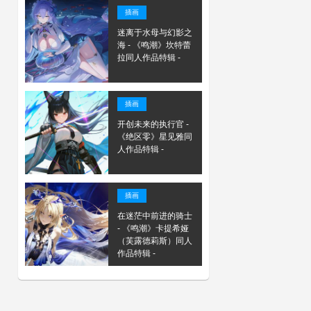
插画
迷离于水母与幻影之
海 - 《鸣潮》坎特蕾
拉同人作品特辑 -
插画
开创未来的执行官 -
《绝区零》星见雅同
人作品特辑 -
插画
在迷茫中前进的骑士
- 《鸣潮》卡提希娅
（芙露德莉斯）同人
作品特辑 -