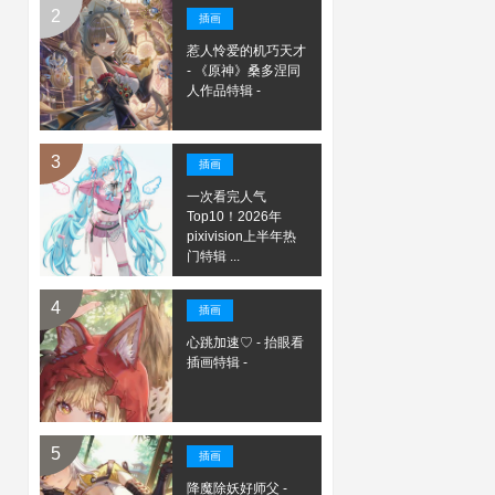
插画
惹人怜爱的机巧天才
- 《原神》桑多涅同
人作品特辑 -
插画
一次看完人气
Top10！2026年
pixivision上半年热
门特辑 ...
插画
心跳加速♡ - 抬眼看
插画特辑 -
插画
降魔除妖好师父 -