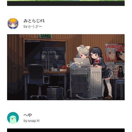
みとらじ#1
by
かうざー
へや
by
soap.H