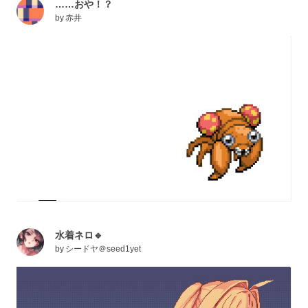
……おや！？
by
赤井
水着ネロ🔹
by
シードヤ＠seed1yet