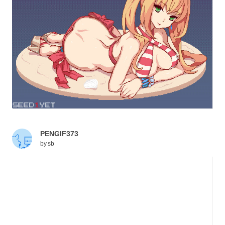
PENGIF373
by
sb