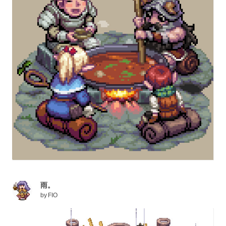
雨。
by
FIO