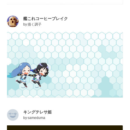
艦これコーヒーブレイク
by
描く調子
キングテレサ姫
by
sameduma