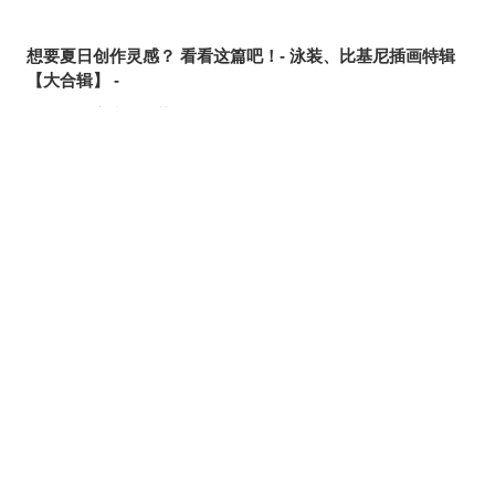
想要夏日创作灵感？ 看看这篇吧！- 泳装、比基尼插画特辑
【大合辑】 -
发丝中的亮点 - 挑染插画特辑 -
冰凉消暑 - 冰棍插画特辑 -
梦幻同台！？ - 《吉伊卡哇》跨界合作同人作品特辑 -
夏日天空的主角 - 积雨云插画特辑 -
如浪花般摇曳 - 荷叶边比基尼插画特辑 -
知性流露 - 「手托眼镜」插画特辑 -
目标是一夜致富！？ - 《斯普拉遁涂击队》同人作品特辑 -
花样丰富♡ - 花纹比基尼插画特辑 -
轻轻覆上 - 头纱插画特辑 -
【期间限定】点点萤光轻轻闪烁 - 「#pixivGlowEffect」插
画特辑 -