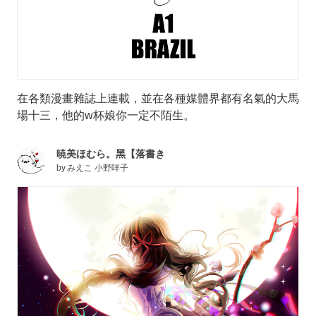
在各類漫畫雜誌上連載，並在各種媒體界都有名氣的大馬
場十三，他的w杯娘你一定不陌生。
暁美ほむら。黑【落書き
by
みえこ 小野咩子