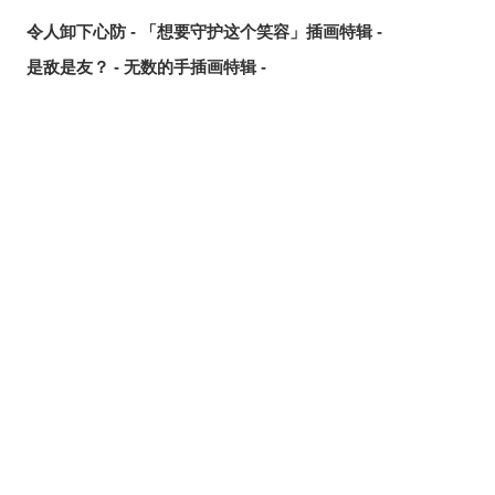
令人卸下心防 - 「想要守护这个笑容」插画特辑 -
是敌是友？ - 无数的手插画特辑 -
夏日人气王！ - 2026年7月pixivision热门特辑 -
悠然游弋 - 金鱼插画特辑 -
缤纷吸睛♡ - 水果饮品插画特辑 -
点缀唇边 - 美人痣插画特辑 -
欢乐时光 - 充满青春气息的插画特辑 -
每日好习惯！ - 刷牙插画特辑 -
随风摇曳 - 马尾辫插画特辑 -
划破夜空的光芒 - 流星插画特辑 -
氛围满点♡ - 夜间泳池插画特辑 -
想要夏日创作灵感？ 看看这篇吧！- 泳装、比基尼插画特辑
【大合辑】 -