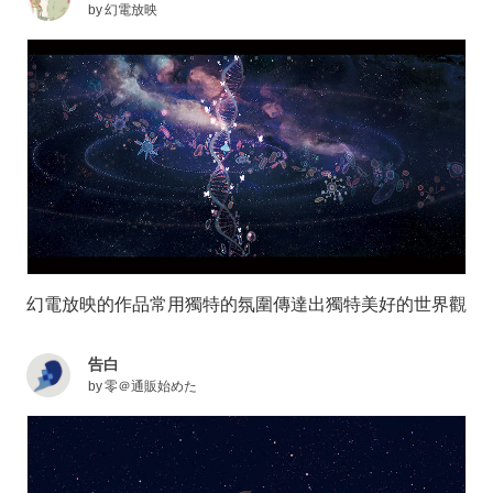
by
幻電放映
幻電放映的作品常用獨特的氛圍傳達出獨特美好的世界觀
告白
by
零＠通販始めた