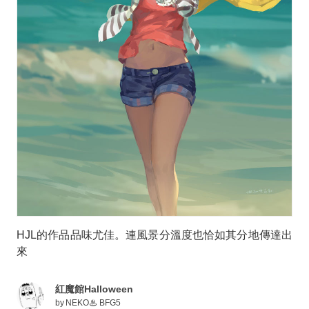
HJL的作品品味尤佳。連風景分溫度也恰如其分地傳達出
來
紅魔館Halloween
by
NEKO♨ BFG5