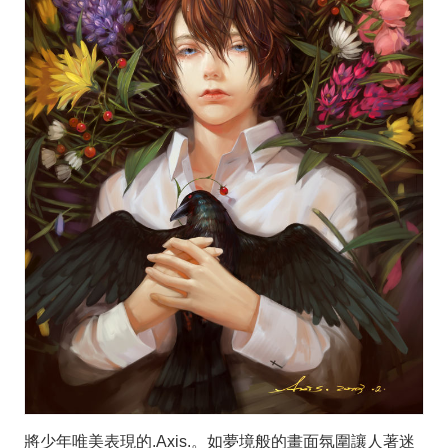
將少年唯美表現的.Axis.。如夢境般的畫面氛圍讓人著迷