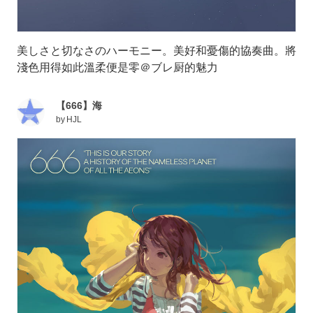
美しさと切なさのハーモニー。美好和憂傷的協奏曲。將
淺色用得如此溫柔便是零＠ブレ厨的魅力
【666】海
by
HJL