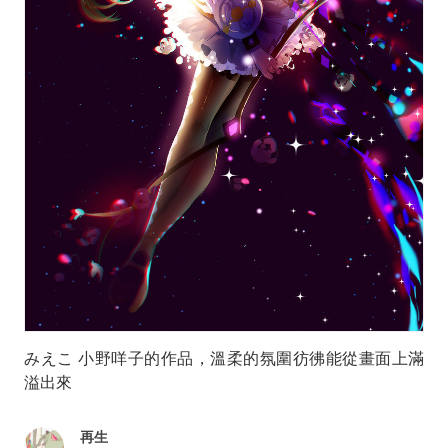
みえこ 小野咩子的作品，溫柔的氛圍彷彿能從畫面上滿
溢出來
再生