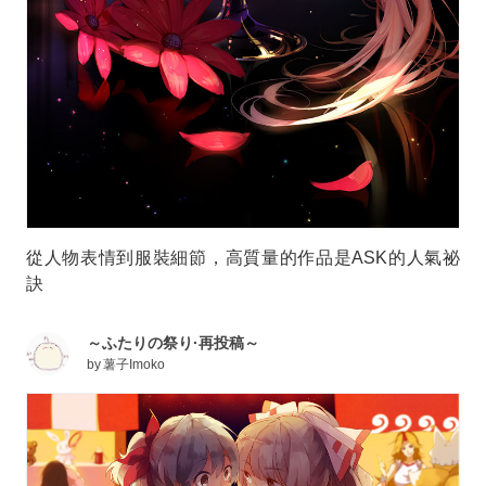
從人物表情到服裝細節，高質量的作品是ASK的人氣祕
訣
～ふたりの祭り·再投稿～
by
薯子Imoko