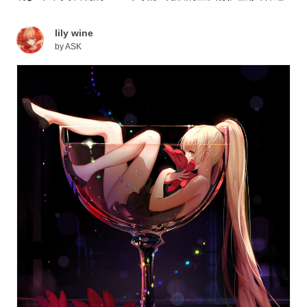
lily wine
by
ASK