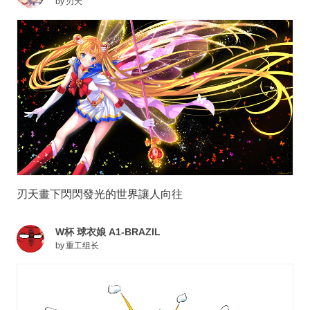
by
刃天
刃天畫下閃閃發光的世界讓人向往
W杯 球衣娘 A1-BRAZIL
by
重工组长