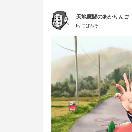
天地魔闘のあかりんご
by
こばみそ