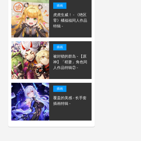
插画
虎虎生威！ - 《绝区
零》橘福福同人作品
特辑 -
插画
被封锁的群岛 - 【原
神】「稻妻」角色同
人作品特辑② -
插画
覆盖的美感 - 长手套
插画特辑 -