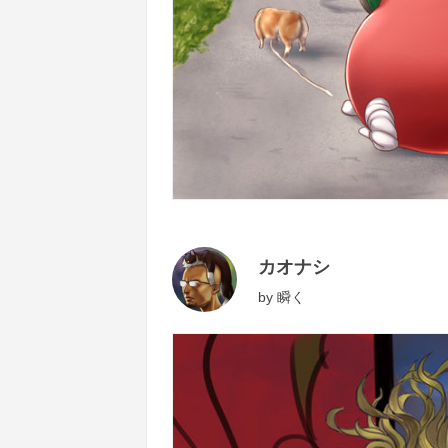
カオナシ
by
瞬く