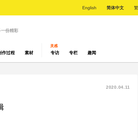
English
简体中文
多一份精彩
灵感
创作过程
素材
专访
专栏
趣闻
2020.04.11
辑