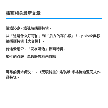
插画相关最新文章
清透沁凉 - 透视装插画特辑 -
从「这是什么好可怕」到「后方的存在感」！ - pixiv经典标
签插画特辑【大合辑】 -
传递爱意♡ - 「花在嘴边」插画特辑 -
知性的点缀 - 单边眼镜插画特辑 -
可靠的魔术师父！ - 《无职转生》洛琪希·米格路迪亚同人作
品特辑 -
令人卸下心防 - 「想要守护这个笑容」插画特辑 -
是敌是友？ - 无数的手插画特辑 -
夏日人气王！ - 2026年7月pixivision热门特辑 -