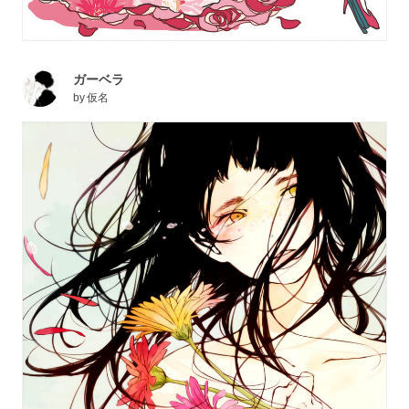
ガーベラ
by
仮名