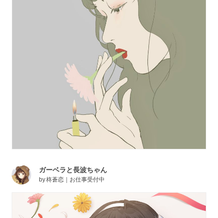
ガーベラと長波ちゃん
by
柊蒼恋｜お仕事受付中