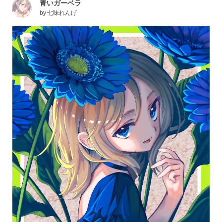
青いガーベラ
by
七味れんげ