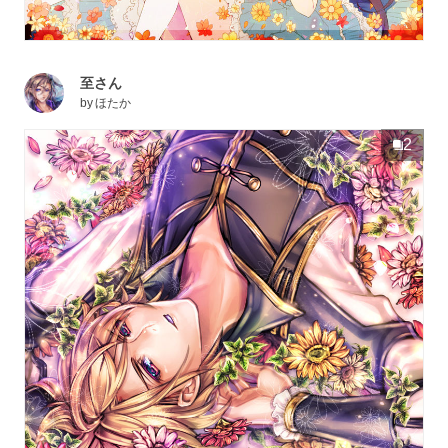
至さん
by
ほたか
2