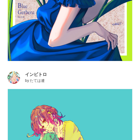
インビトロ
by
たては遼