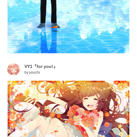
VY1『for you!』
by
youchi