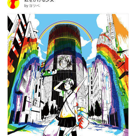
by
ヨツベ