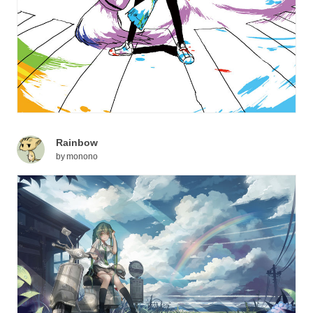
Rainbow
by
monono