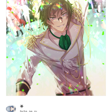
🌟
by
ha_ne_ru