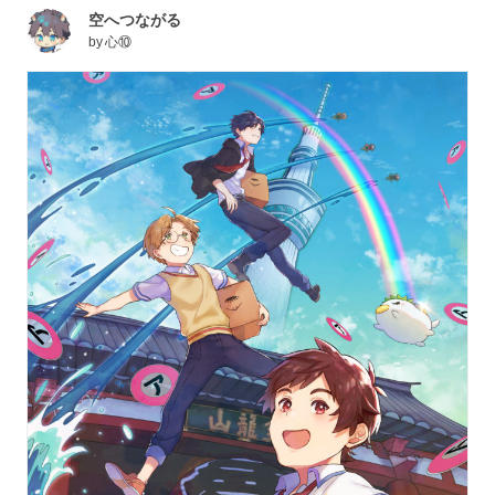
空へつながる
by
心⑩