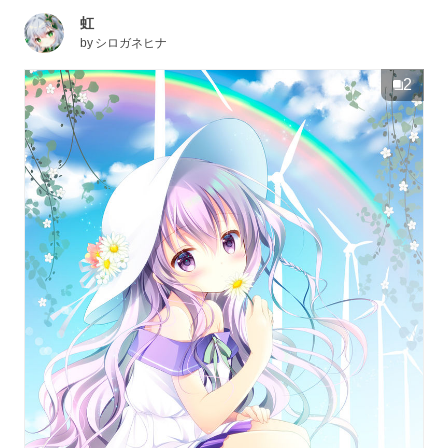
虹
by
シロガネヒナ
2