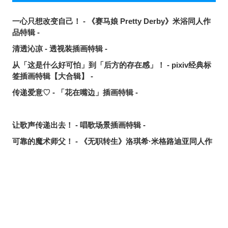
一心只想改变自己！ - 《赛马娘 Pretty Derby》米浴同人作
品特辑 -
清透沁凉 - 透视装插画特辑 -
从「这是什么好可怕」到「后方的存在感」！ - pixiv经典标
签插画特辑【大合辑】 -
传递爱意♡ - 「花在嘴边」插画特辑 -
让歌声传递出去！ - 唱歌场景插画特辑 -
可靠的魔术师父！ - 《无职转生》洛琪希·米格路迪亚同人作
品特辑 -
令人卸下心防 - 「想要守护这个笑容」插画特辑 -
是敌是友？ - 无数的手插画特辑 -
夏日人气王！ - 2026年7月pixivision热门特辑 -
悠然游弋 - 金鱼插画特辑 -