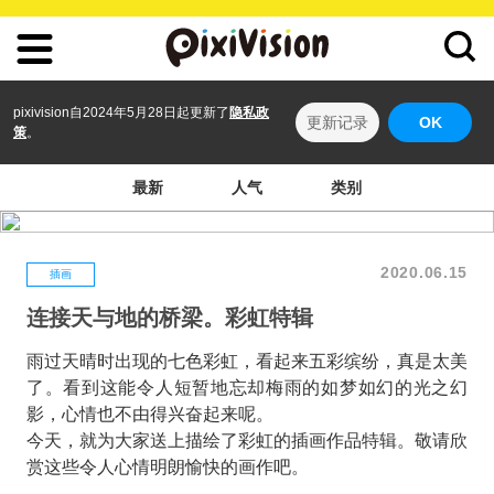
pixivision自2024年5月28日起更新了
隐私政
更新记录
OK
策
。
最新
人气
类别
2020.06.15
插画
连接天与地的桥梁。彩虹特辑
雨过天晴时出现的七色彩虹，看起来五彩缤纷，真是太美
了。看到这能令人短暂地忘却梅雨的如梦如幻的光之幻
影，心情也不由得兴奋起来呢。
今天，就为大家送上描绘了彩虹的插画作品特辑。敬请欣
赏这些令人心情明朗愉快的画作吧。