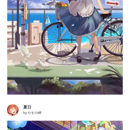
夏日
by
やすの岬