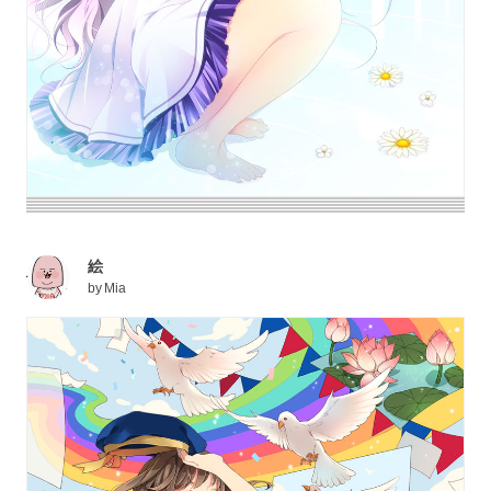
絵
by
Mia