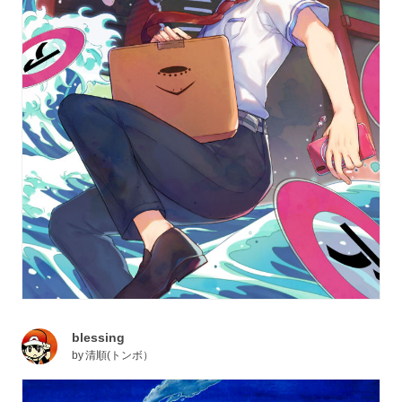
blessing
by
清順(トンボ）