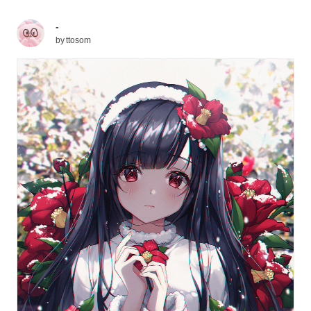
-
by
ttosom