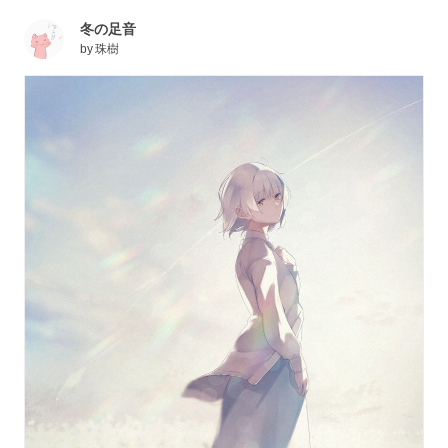
冬の足音
by
珠樹