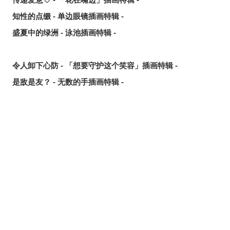
知性的点缀 - 单边眼镜插画特辑 -
盛夏中的绿洲 - 泳池插画特辑 -
令人卸下心防 - 「想要守护这个笑容」插画特辑 -
是敌是友？ - 无数的手插画特辑 -
夏日人气王！ - 2026年7月pixivision热门特辑 -
悠然游弋 - 金鱼插画特辑 -
缤纷吸睛♡ - 水果饮品插画特辑 -
点缀唇边 - 美人痣插画特辑 -
欢乐时光 - 充满青春气息的插画特辑 -
每日好习惯！ - 刷牙插画特辑 -
随风摇曳 - 马尾辫插画特辑 -
划破夜空的光芒 - 流星插画特辑 -