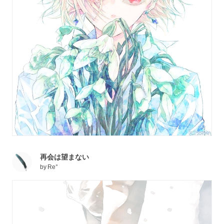
再会は望まない
by
Re°