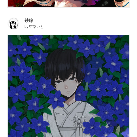
鉄線
by
空梨いと