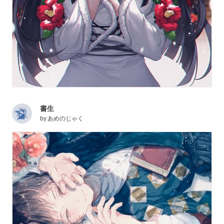
書生
by
あめのじゃく