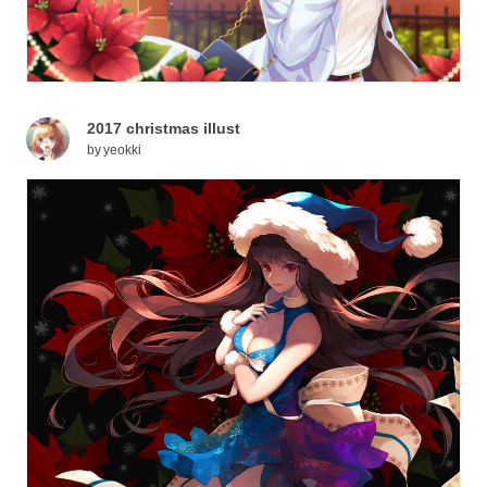
2017 christmas illust
by
yeokki