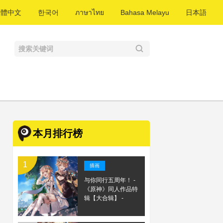
繁體中文
한국어
ภาษาไทย
Bahasa Melayu
日本語
本月排行榜
插画
与你同行五周年！ -
《原神》同人作品特
辑【大合辑】 -