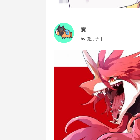
奏
by
鷹月ナト