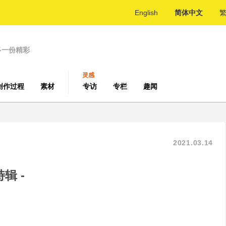
English
简体中文
多一份精彩
灵感
创作过程
素材
专访
专栏
趣闻
2021.03.14
辑 -