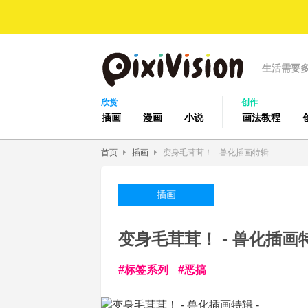
生活需要
欣赏
创作
插画
漫画
小说
画法教程
首页
插画
变身毛茸茸！ - 兽化插画特辑 -
插画
变身毛茸茸！ - 兽化插画特
标签系列
恶搞