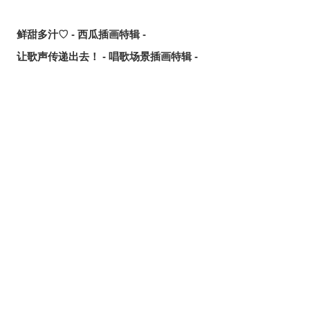
鲜甜多汁♡ - 西瓜插画特辑 -
让歌声传递出去！ - 唱歌场景插画特辑 -
可靠的魔术师父！ - 《无职转生》洛琪希·米格路迪亚同人作
品特辑 -
令人卸下心防 - 「想要守护这个笑容」插画特辑 -
是敌是友？ - 无数的手插画特辑 -
夏日人气王！ - 2026年7月pixivision热门特辑 -
悠然游弋 - 金鱼插画特辑 -
缤纷吸睛♡ - 水果饮品插画特辑 -
点缀唇边 - 美人痣插画特辑 -
欢乐时光 - 充满青春气息的插画特辑 -
每日好习惯！ - 刷牙插画特辑 -