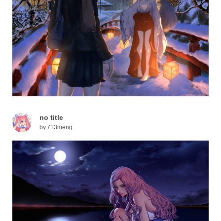
no title
by
713meng