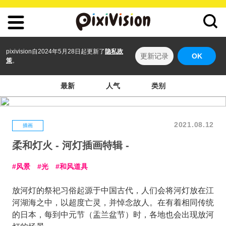
pixivision自2024年5月28日起更新了
隐私政
更新记录
OK
策
。
最新
人气
类别
2021.08.12
插画
柔和灯火 - 河灯插画特辑 -
风景
光
和风道具
放河灯的祭祀习俗起源于中国古代，人们会将河灯放在江
河湖海之中，以超度亡灵，并悼念故人。在有着相同传统
的日本，每到中元节（盂兰盆节）时，各地也会出现放河