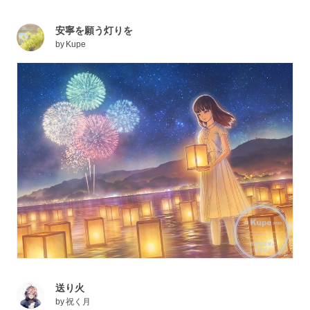
安寧を願う灯りを
by
Kupe
送り火
by
祝く月