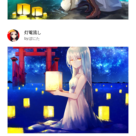
灯篭流し
by
ぽにた