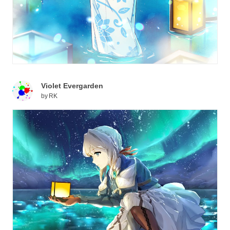
Violet Evergarden
by
RK