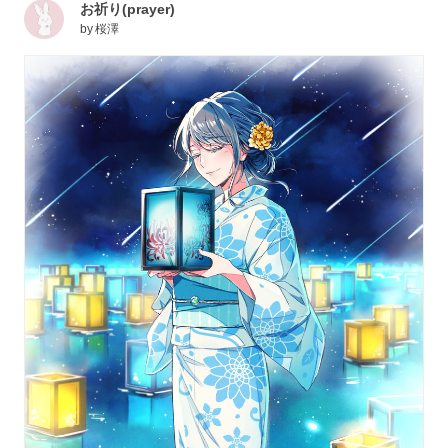
お祈り(prayer)
by
桜澤