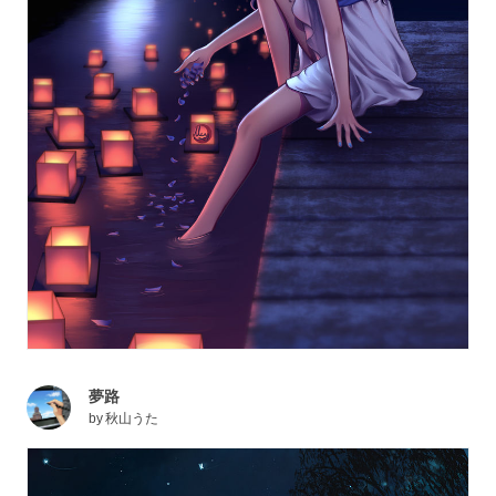
夢路
by
秋山うた