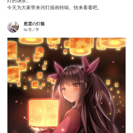
灯的场景。
今天为大家带来河灯插画特辑。快来看看吧。
慰霊の灯籠
by
雪ノ雫