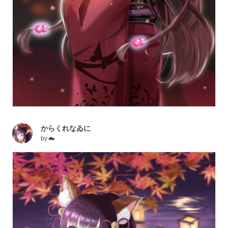
からくれなゐに
by
☁️