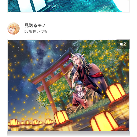
見送るモノ
by
梁世いづる
2