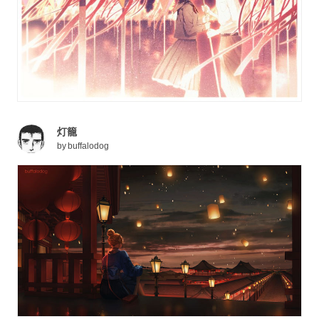
灯籠
by
buffalodog