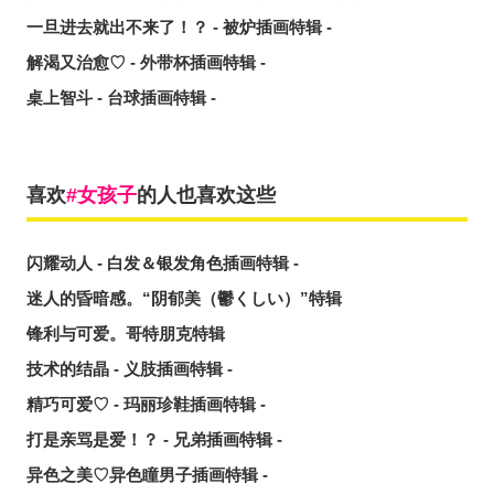
一旦进去就出不来了！？ - 被炉插画特辑 -
解渴又治愈♡ - 外带杯插画特辑 -
桌上智斗 - 台球插画特辑 -
喜欢
女孩子
的人也喜欢这些
闪耀动人 - 白发＆银发角色插画特辑 -
迷人的昏暗感。“阴郁美（鬱くしい）”特辑
锋利与可爱。哥特朋克特辑
技术的结晶 - 义肢插画特辑 -
精巧可爱♡ - 玛丽珍鞋插画特辑 -
打是亲骂是爱！？ - 兄弟插画特辑 -
异色之美♡异色瞳男子插画特辑 -