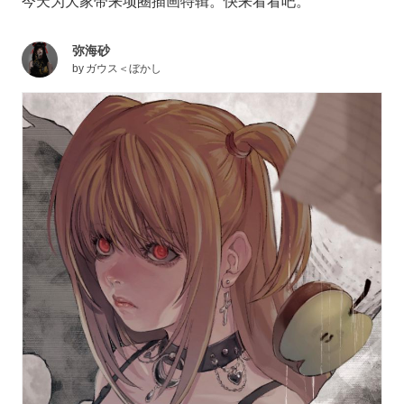
今天为大家带来项圈插画特辑。快来看看吧。
弥海砂
by
ガウス＜ぼかし