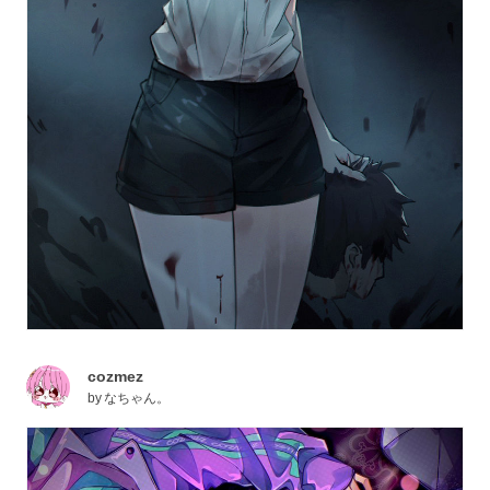
cozmez
by
なちゃん。