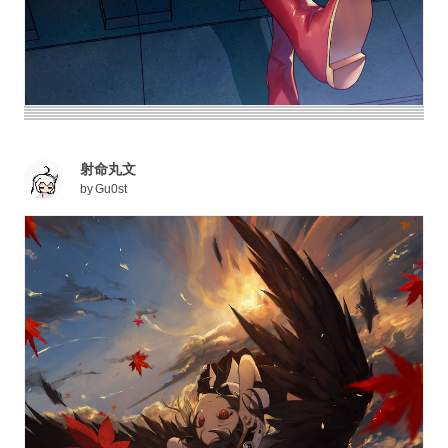
射命丸文
by
Gu0st