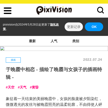
pixivision自2024年5月28日起更新了
隐私政
更新记录
OK
策
。
最新
人气
类别
2022.07.24
插画
于晚霞中相恋 - 描绘了晚霞与女孩子的插画特
辑 -
天空
天气
黄昏
象征着一天结束的美丽晚霞中，女孩的脸庞被夕阳染红，
微微透光的发丝与被晚霞照亮的温柔轮廓，不由得使人砰