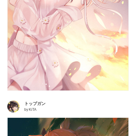
トップガン
by
KiTA