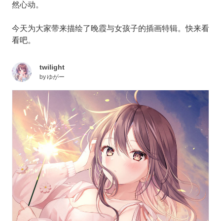
然心动。
今天为大家带来描绘了晚霞与女孩子的插画特辑。快来看
看吧。
twilight
by
ゆがー