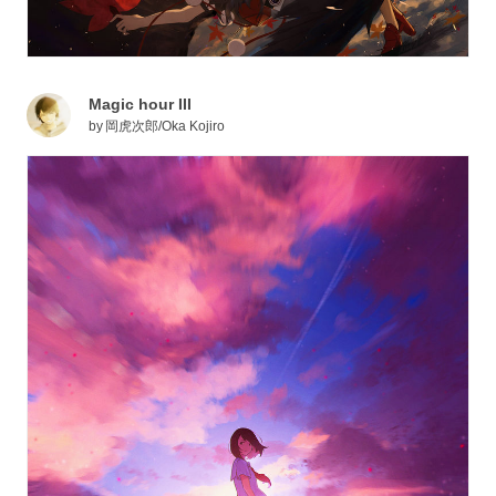
Magic hour III
by
岡虎次郎/Oka Kojiro