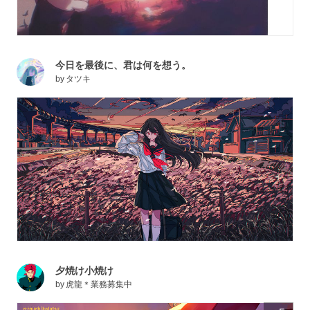
今日を最後に、君は何を想う。
by
タツキ
夕焼け小焼け
by
虎龍＊業務募集中