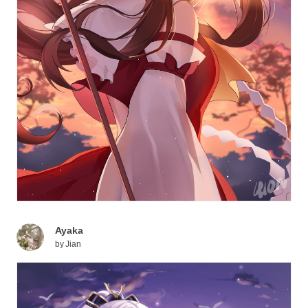
Ayaka
by
Jian