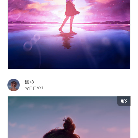
鏡+3
by
口口AX1
3