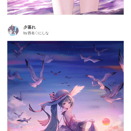
夕暮れ
by
西名◇にしな