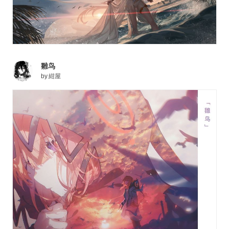
雛鸟
by
紺屋