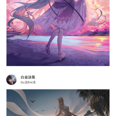
白金泳装
by
战five渣