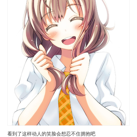
看到了这样动人的笑脸会想忍不住拥抱吧