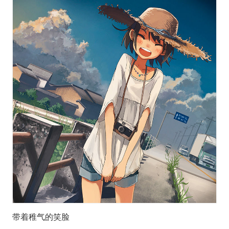
带着稚气的笑脸