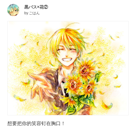
黒バス×花②
by
ごはん
想要把你的笑容钉在胸口！