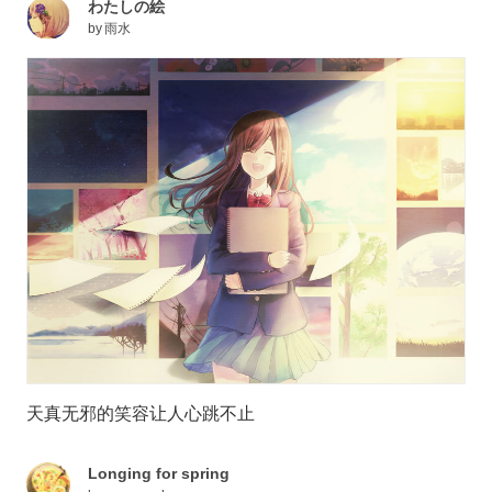
わたしの絵
by
雨水
天真无邪的笑容让人心跳不止
Longing for spring