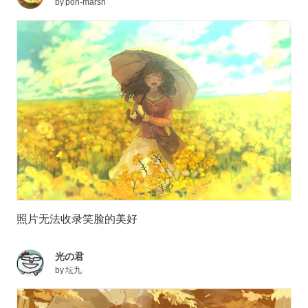
by
pon-marsh
照片无法收录笑脸的美好
光の君
by
坛九