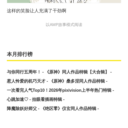
这样的笑脸让人充满了干劲啊
以AMP故事模式阅读
本月排行榜
与你同行五周年！ - 《原神》同人作品特辑【大合辑】 -
惹人怜爱的机巧天才 - 《原神》桑多涅同人作品特辑 -
一次看完人气Top10！2026年pixivision上半年热门特辑 -
心跳加速♡ - 抬眼看插画特辑 -
降魔除妖好师父 - 《绝区零》仪玄同人作品特辑 -