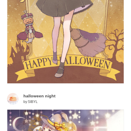
halloween night
by
SIBYL