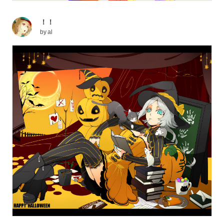
！！
by
al