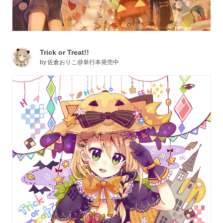
Trick or Treat!!
by
佐倉おりこ@単行本発売中