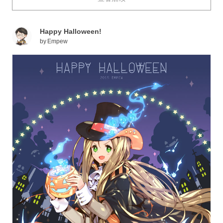
Happy Halloween!
by
Empew