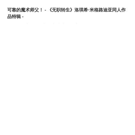
可靠的魔术师父！ - 《无职转生》洛琪希·米格路迪亚同人作
品特辑 -
令人卸下心防 - 「想要守护这个笑容」插画特辑 -
是敌是友？ - 无数的手插画特辑 -
夏日人气王！ - 2026年7月pixivision热门特辑 -
悠然游弋 - 金鱼插画特辑 -
缤纷吸睛♡ - 水果饮品插画特辑 -
点缀唇边 - 美人痣插画特辑 -
欢乐时光 - 充满青春气息的插画特辑 -
每日好习惯！ - 刷牙插画特辑 -
随风摇曳 - 马尾辫插画特辑 -
划破夜空的光芒 - 流星插画特辑 -
氛围满点♡ - 夜间泳池插画特辑 -