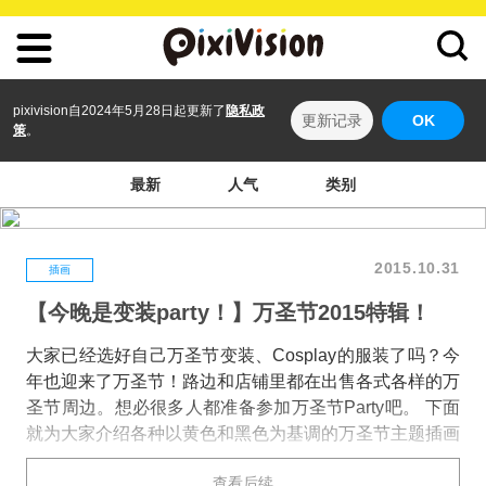
pixivision自2024年5月28日起更新了
隐私政
更新记录
OK
策
。
最新
人气
类别
2015.10.31
插画
【今晚是变装party！】万圣节2015特辑！
大家已经选好自己万圣节变装、Cosplay的服装了吗？今
年也迎来了万圣节！路边和店铺里都在出售各式各样的万
圣节周边。想必很多人都准备参加万圣节Party吧。 下面
就为大家介绍各种以黄色和黑色为基调的万圣节主题插画
作品特辑，其中包括黄色的南瓜“Jack o'lantern”、可爱的
查看后续
魔女等等♪