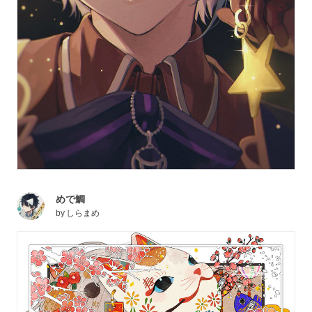
めで鯛
by
しらまめ