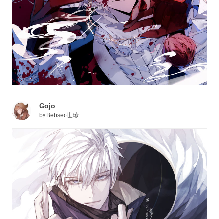
Gojo
by
Bebseo世珍