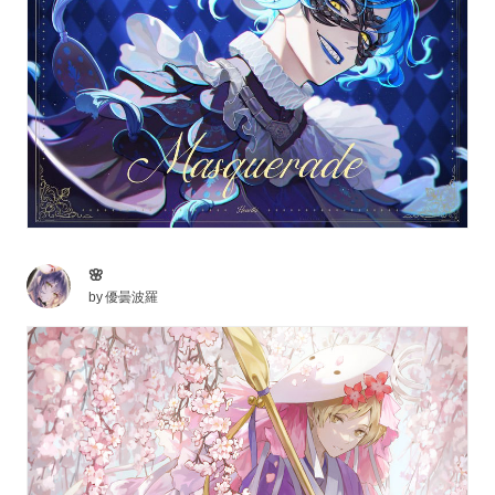
🌸
by
優曇波羅