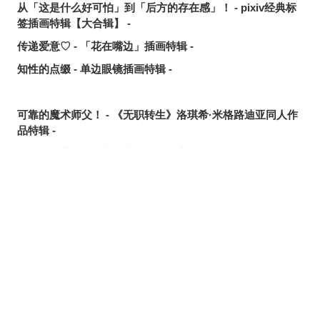
从「这是什么好可怕」到「后方的存在感」！ - pixiv经典标
签插画特辑【大合辑】 -
传递爱意♡ - 「花在嘴边」插画特辑 -
知性的点缀 - 单边眼镜插画特辑 -
可靠的魔术师父！ - 《无职转生》洛琪希·米格路迪亚同人作
品特辑 -
令人卸下心防 - 「想要守护这个笑容」插画特辑 -
是敌是友？ - 无数的手插画特辑 -
夏日人气王！ - 2026年7月pixivision热门特辑 -
悠然游弋 - 金鱼插画特辑 -
缤纷吸睛♡ - 水果饮品插画特辑 -
点缀唇边 - 美人痣插画特辑 -
欢乐时光 - 充满青春气息的插画特辑 -
每日好习惯！ - 刷牙插画特辑 -