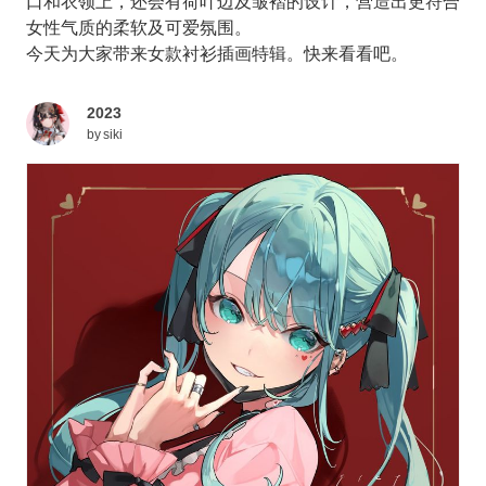
口和衣领上，还会有荷叶边及皱褶的设计，营造出更符合
女性气质的柔软及可爱氛围。
今天为大家带来女款衬衫插画特辑。快来看看吧。
2023
by
siki