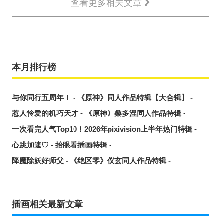
查看更多相关文章
本月排行榜
与你同行五周年！ - 《原神》同人作品特辑【大合辑】 -
惹人怜爱的机巧天才 - 《原神》桑多涅同人作品特辑 -
一次看完人气Top10！2026年pixivision上半年热门特辑 -
心跳加速♡ - 抬眼看插画特辑 -
降魔除妖好师父 - 《绝区零》仪玄同人作品特辑 -
插画相关最新文章