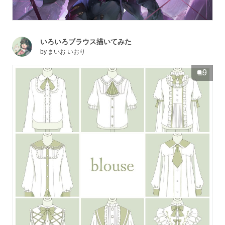
いろいろブラウス描いてみた
by
まいお いおり
9