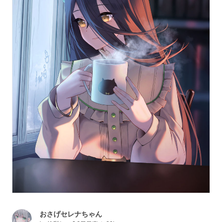
おさげセレナちゃん