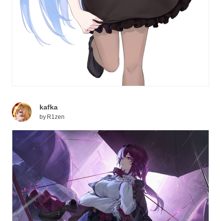
kafka
by
R1zen