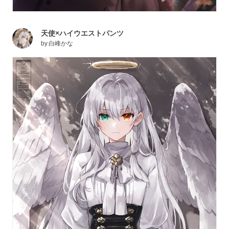
天使×ハイウエストパンツ
by
白峰かな