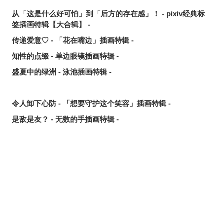
从「这是什么好可怕」到「后方的存在感」！ - pixiv经典标
签插画特辑【大合辑】 -
传递爱意♡ - 「花在嘴边」插画特辑 -
知性的点缀 - 单边眼镜插画特辑 -
盛夏中的绿洲 - 泳池插画特辑 -
令人卸下心防 - 「想要守护这个笑容」插画特辑 -
是敌是友？ - 无数的手插画特辑 -
夏日人气王！ - 2026年7月pixivision热门特辑 -
悠然游弋 - 金鱼插画特辑 -
缤纷吸睛♡ - 水果饮品插画特辑 -
点缀唇边 - 美人痣插画特辑 -
欢乐时光 - 充满青春气息的插画特辑 -
每日好习惯！ - 刷牙插画特辑 -