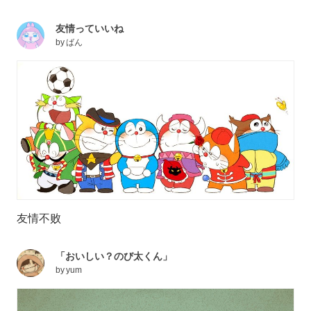
友情っていいね
by
ばん
友情不败
「おいしい？のび太くん」
by
yum