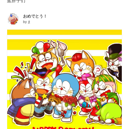
蓝胖子们
おめでとう！
by
ま