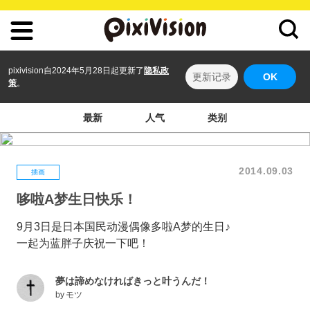
pixivision自2024年5月28日起更新了
隐私政
更新记录
OK
策
。
最新
人气
类别
2014.09.03
插画
哆啦A梦生日快乐！
9月3日是日本国民动漫偶像多啦A梦的生日♪
一起为蓝胖子庆祝一下吧！
夢は諦めなければきっと叶うんだ！
by
モツ