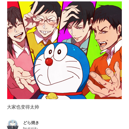
大家也变得太帅
どら焼き
by
せがわ