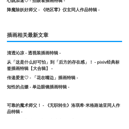
心跳加速♡ - 抬眼看插画特辑 -
降魔除妖好师父 - 《绝区零》仪玄同人作品特辑 -
插画相关最新文章
清透沁凉 - 透视装插画特辑 -
从「这是什么好可怕」到「后方的存在感」！ - pixiv经典标
签插画特辑【大合辑】 -
传递爱意♡ - 「花在嘴边」插画特辑 -
知性的点缀 - 单边眼镜插画特辑 -
可靠的魔术师父！ - 《无职转生》洛琪希·米格路迪亚同人作
品特辑 -
令人卸下心防 - 「想要守护这个笑容」插画特辑 -