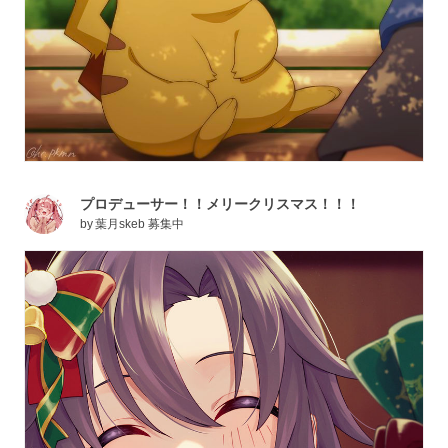
プロデューサー！！メリークリスマス！！！
by
葉月skeb 募集中