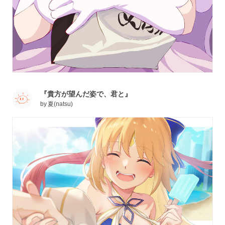
『貴方が望んだ姿で、君と』
by
夏(natsu)