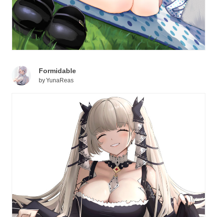
Formidable
by
YunaReas