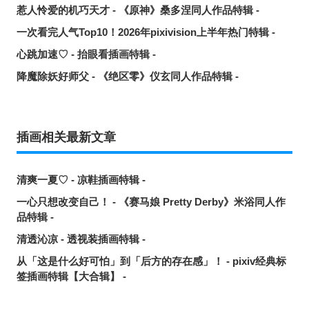
惹人怜爱的机巧天才 - 《原神》桑多涅同人作品特辑 -
一次看完人气Top10！2026年pixivision上半年热门特辑 -
心跳加速♡ - 抬眼看插画特辑 -
降魔除妖好师父 - 《绝区零》仪玄同人作品特辑 -
插画相关最新文章
清爽一夏♡ - 凉鞋插画特辑 -
一心只想改变自己！ - 《赛马娘 Pretty Derby》米浴同人作
品特辑 -
清透沁凉 - 透视装插画特辑 -
从「这是什么好可怕」到「后方的存在感」！ - pixiv经典标
签插画特辑【大合辑】 -