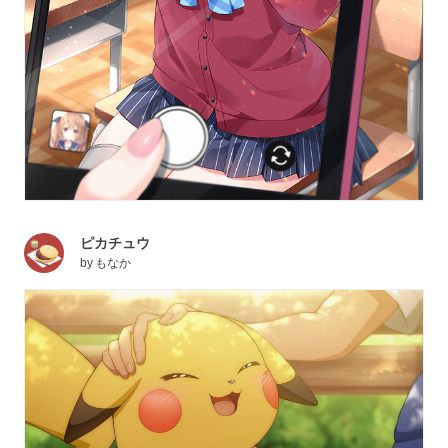
ピカチュウ
by
もなか