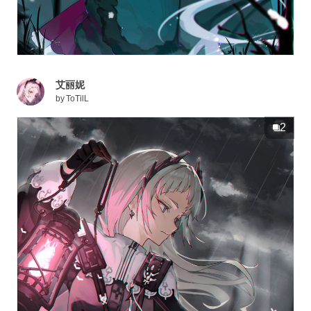
艾丽妮
by
ToTilL
2