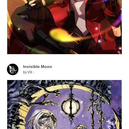
Invisible Moon
by
Vlll：