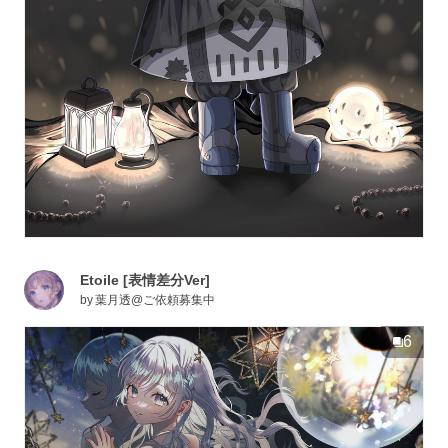
Etoile [表情差分Ver]
by
葉月透@ご依頼募集中
6