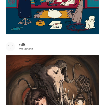
花嫁
by
Goldcan