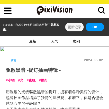
pixivision自2024年5月28日起更新了
隐私政
更新记录
OK
策
。
最新
人气
类别
2024.05.02
插画
驱散黑暗 -提灯插画特辑 -
小物
光
夜晚
提灯
用温暖的光线驱散黑暗的提灯，拥有着各种美丽的设计，
也替插画作品增添了独特的世界观。看着它，你是否也会
感到心灵的平静呢？