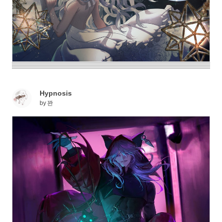
Hypnosis
by
꽌