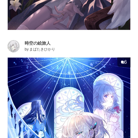
時空の絵旅人
by
まばたきひかり
6