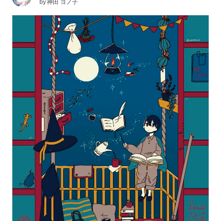
by
神田 ヨノ子