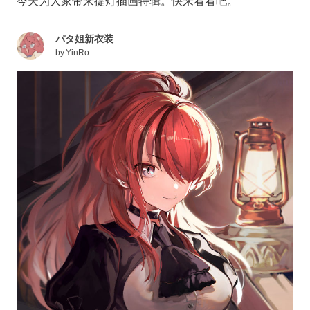
今天为大家带来提灯插画特辑。快来看看吧。
パタ姐新衣装
by
YinRo