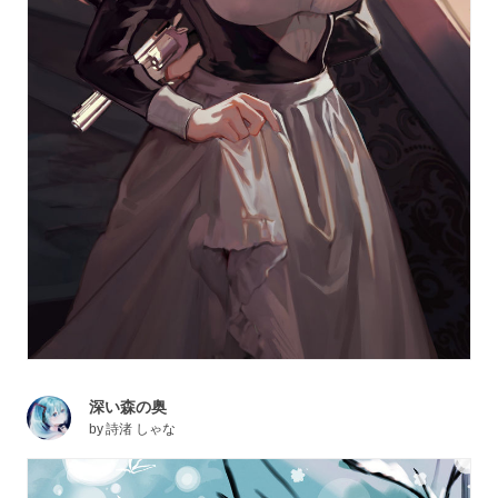
深い森の奥
by
詩渚 しゃな