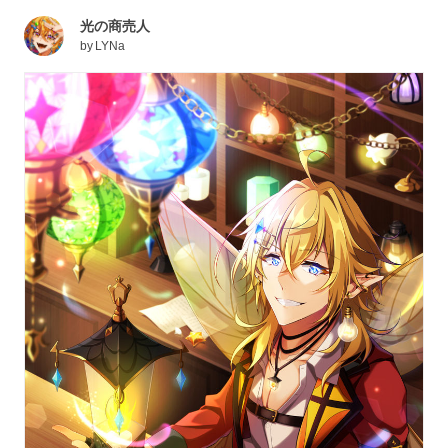
光の商売人
by
LYNa