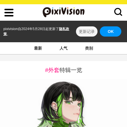
pixivision自2024年5月28日起更新了
隐私政
更新记录
OK
策
。
最新
人气
类别
#外套
特辑一览