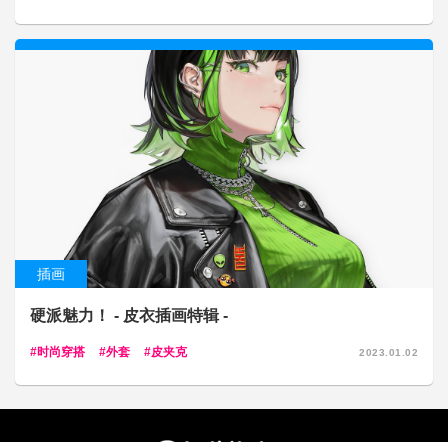
插画
硬派魅力！ - 皮衣插画特辑 -
时尚穿搭
外套
皮夹克
2023.01.02