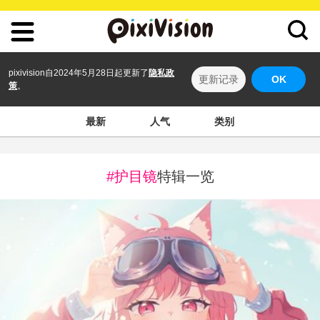
pixivision自2024年5月28日起更新了
隐私政
更新记录
OK
策
。
最新
人气
类别
#护目镜
特辑一览