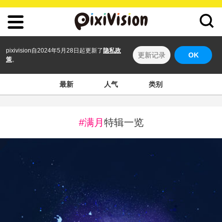
pixivision自2024年5月28日起更新了
隐私政
更新记录
OK
策
。
最新
人气
类别
#满月
特辑一览