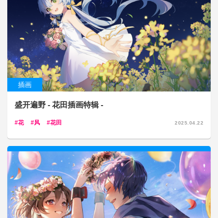
插画
盛开遍野 - 花田插画特辑 -
花
风
花田
2025.04.22