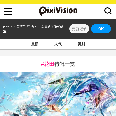
pixivision自2024年5月28日起更新了
隐私政
更新记录
OK
策
。
最新
人气
类别
#花田
特辑一览