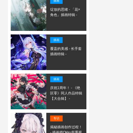
插画
绽放的思绪 - 「花×
角色」插画特辑 -
插画
覆盖的美感 - 长手套
插画特辑 -
插画
庆祝1周年！ - 《绝
区零》同人作品特辑
【大合辑】 -
专访
揭秘插画创作过程！
- 插画师Okku所重视