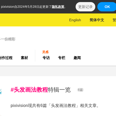
更新记录
OK
pixivision自2024年5月28日起更新了
隐私政策
。
English
简体中文
多一份精彩
灵感
创作过程
素材
专访
专栏
趣闻
#头发画法教程
特辑一览
6篇
pixivision现共有6篇「头发画法教程」相关文章。