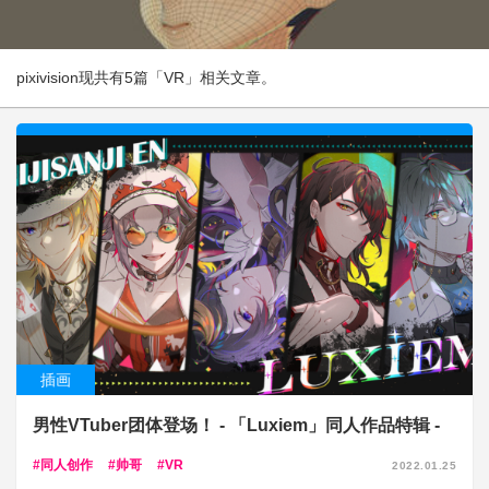
pixivision现共有5篇「VR」相关文章。
插画
男性VTuber团体登场！ - 「Luxiem」同人作品特辑 -
同人创作
帅哥
VR
2022.01.25