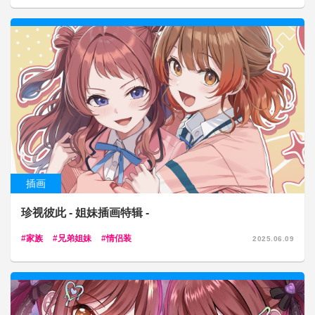
插画
珍视彼此 - 姐妹插画特辑 -
家族
兄弟姐妹
情侣装
2025.06.09