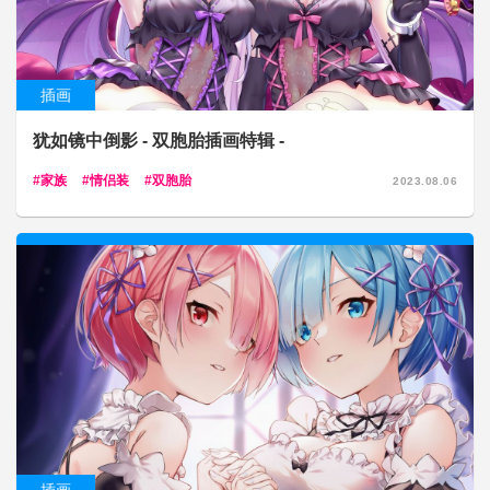
插画
犹如镜中倒影 - 双胞胎插画特辑 -
家族
情侣装
双胞胎
2023.08.06