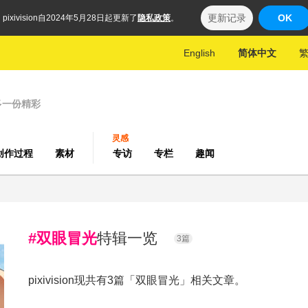
更新记录
OK
pixivision自2024年5月28日起更新了
隐私政策
。
English
简体中文
多一份精彩
灵感
创作过程
素材
专访
专栏
趣闻
#双眼冒光
特辑一览
3篇
pixivision现共有3篇「双眼冒光」相关文章。