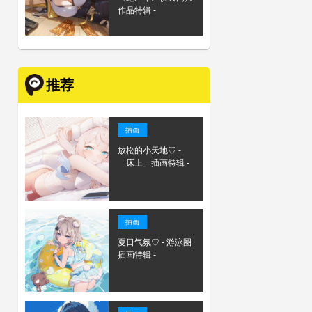
作品特辑 -
推荐
插画
放松的小天地♡ -
「床上」插画特辑 -
插画
夏日气氛♡ - 游泳圈
插画特辑 -