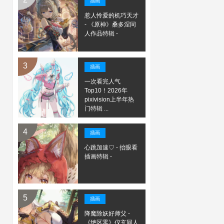
插画
惹人怜爱的机巧天才
- 《原神》桑多涅同
人作品特辑 -
插画
一次看完人气
Top10！2026年
pixivision上半年热
门特辑 ...
插画
心跳加速♡ - 抬眼看
插画特辑 -
插画
降魔除妖好师父 -
《绝区零》仪玄同人