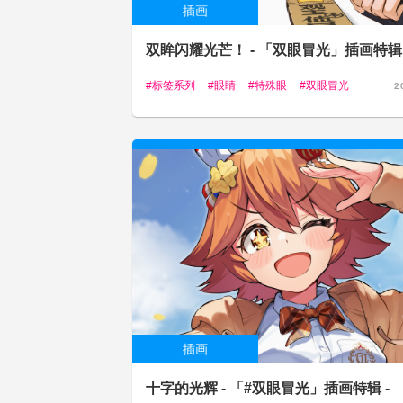
插画
双眸闪耀光芒！ - 「双眼冒光」插画特辑 
标签系列
眼睛
特殊眼
双眼冒光
2
插画
十字的光辉 - 「#双眼冒光」插画特辑 -