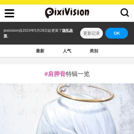
pixivision自2024年5月28日起更新了
隐私政
更新记录
OK
策
。
最新
人气
类别
#肩胛骨
特辑一览