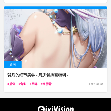
插画
背后的细节美学 - 肩胛骨插画特辑 -
后背
背影
回眸
肩胛骨
2025.02.09