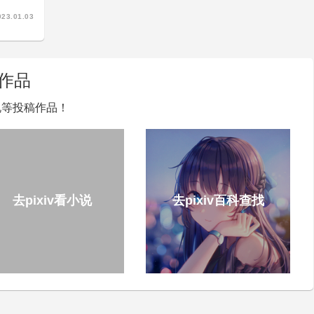
023.01.03
作品
小说等投稿作品！
去pixiv看小说
去pixiv百科查找