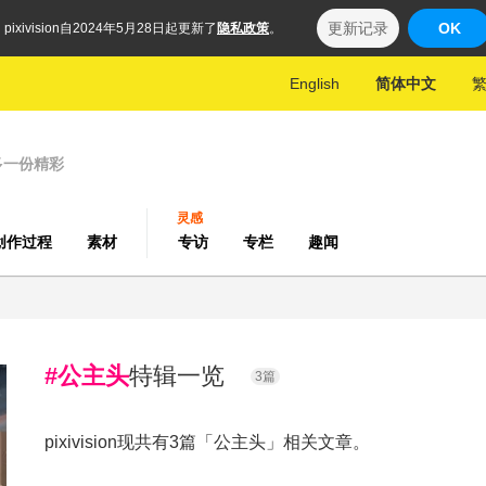
更新记录
OK
pixivision自2024年5月28日起更新了
隐私政策
。
English
简体中文
多一份精彩
灵感
创作过程
素材
专访
专栏
趣闻
#公主头
特辑一览
3篇
pixivision现共有3篇「公主头」相关文章。