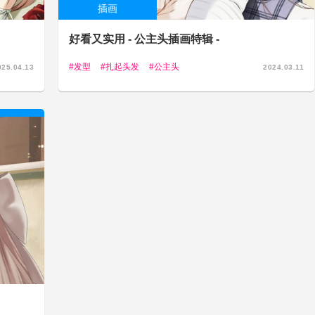
插画
好看又实用 - 公主头插画特辑 -
发型
扎起头发
公主头
025.04.13
2024.03.11