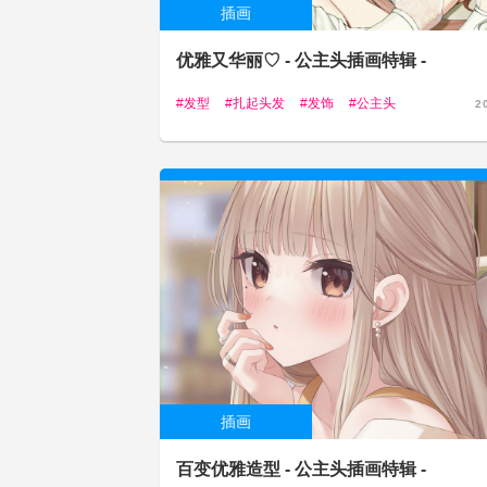
插画
优雅又华丽♡ - 公主头插画特辑 -
发型
扎起头发
发饰
公主头
2
插画
百变优雅造型 - 公主头插画特辑 -