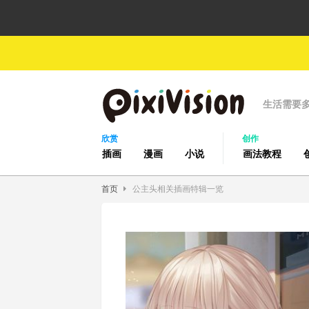
生活需要
欣赏
创作
插画
漫画
小说
画法教程
首页
公主头相关插画特辑一览