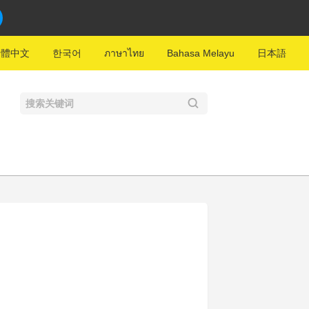
繁體中文
한국어
ภาษาไทย
Bahasa Melayu
日本語