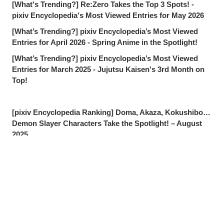
[What's Trending?] Re:Zero Takes the Top 3 Spots! -
pixiv Encyclopedia's Most Viewed Entries for May 2026
[What’s Trending?] pixiv Encyclopedia’s Most Viewed
Entries for April 2026 - Spring Anime in the Spotlight!
[What’s Trending?] pixiv Encyclopedia’s Most Viewed
Entries for March 2025 - Jujutsu Kaisen's 3rd Month on
Top!
[pixiv Encyclopedia Ranking] Doma, Akaza, Kokushibo…
Demon Slayer Characters Take the Spotlight! – August
2025
[pixiv Encyclopedia Ranking] Demon Slayer: Infinity
Castle Arc: Upper Moons Take Over the Charts! - July
2025
Share
Post
Send via LINE
[What’s Trending?] pixiv Encyclopedia’s Most Viewed
Entries for June 2025 - Final Episode Frenzy! Mobile Suit
Gundam GQuuuuuuX Dominates