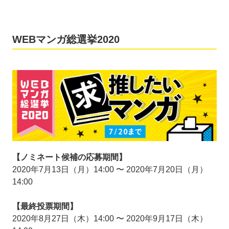
ンガ作品がクロスメディア展開で世の中に羽ばたくきっ
かけにもなっています。
WEBマンガ総選挙2020
開催期間は
「ノミネート」「投票」「結果発表」
の3部
に分かれており、今回受付を開始するのは「ノミネート
候補」の作品募集。
この募集期間に、読者のみなさまから推薦いただいたマ
ンガのうち、特に多くの方に「推された」50のマンガ
作品が8月27日（木）からの決選投票に進みます。
たくさんのマンガ、そして作家さんにとって大チャンス
となる本企画。あなたの一票で、2020年の「Webマン
ガNo.1」が決まります。ふるってご参加ください！
【ノミネート候補の応募期間】
2020年7月13日（月）14:00 〜 2020年7月20日（月）
14:00
【最終投票期間】
2020年8月27日（木）14:00 〜 2020年9月17日（木）