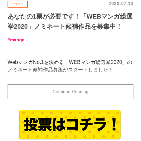
2020.07.13
ニュース
あなたの1票が必要です！「WEBマンガ総選
挙2020」ノミネート候補作品を募集中！
manga
WebマンガNo.1を決める「WEBマンガ総選挙2020」の
ノミネート候補作品募集がスタートしました！
WEBマンガ総選挙は、その年のファンの”推しマンガ”の
Continue Reading
中からノミネート作品を選出し、決戦投票によって
「今
もっともWebで愛されているマンガ」
を決める、年に
一度の応援イベント。
例年、その年を代表する話題作が入賞しており、アニメ
化・実写映画化した『ヲタクに恋は難しい』や、2021
年にアニメ化が決定した『うらみちお兄さん』など、マ