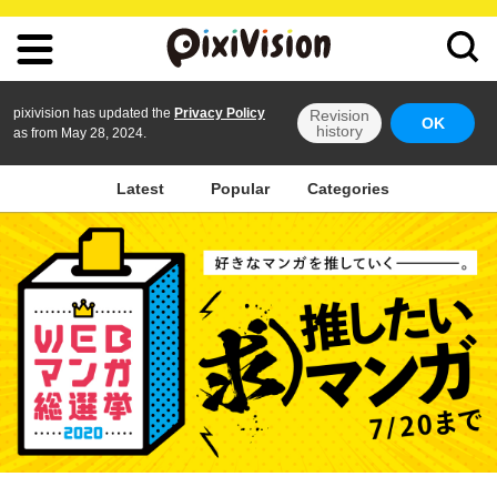
pixivision has updated the
Privacy Policy
Revision
OK
history
as from May 28, 2024.
Latest
Popular
Categories