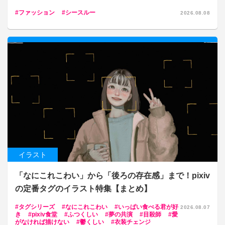
ファッション
シースルー
2026.08.08
イラスト
「なにこれこわい」から「後ろの存在感」まで！pixiv
の定番タグのイラスト特集【まとめ】
タグシリーズ
なにこれこわい
いっぱい食べる君が好
2026.08.07
き
pixiv食堂
ふつくしい
夢の共演
目殺師
愛
がなければ描けない
鬱くしい
衣装チェンジ