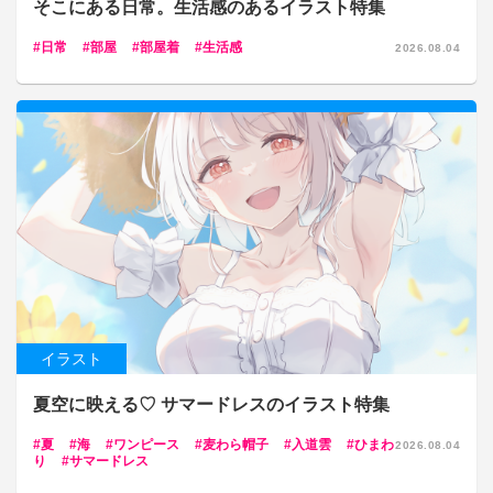
そこにある日常。生活感のあるイラスト特集
日常
部屋
部屋着
生活感
2026.08.04
イラスト
夏空に映える♡ サマードレスのイラスト特集
夏
海
ワンピース
麦わら帽子
入道雲
ひまわ
2026.08.04
り
サマードレス