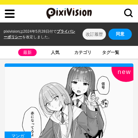
pixivisionは2024年5月28日付で
プライバシ
同意
改訂履歴
ーポリシー
を改定しました。
最新
人気
カテゴリ
タグ一覧
new
マンガ