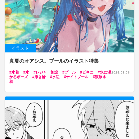
イラスト
真夏のオアシス。プールのイラスト特集
水着
水
レジャー施設
プール
ビキニ
水に浸
2026.08.06
かるポーズ
浮き輪
水辺
ナイトプール
競泳水
着