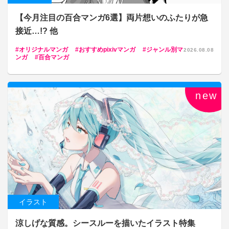
【今月注目の百合マンガ6選】両片想いのふたりが急
接近…!? 他
オリジナルマンガ
おすすめpixivマンガ
ジャンル別マ
2026.08.08
ンガ
百合マンガ
new
イラスト
涼しげな質感。シースルーを描いたイラスト特集