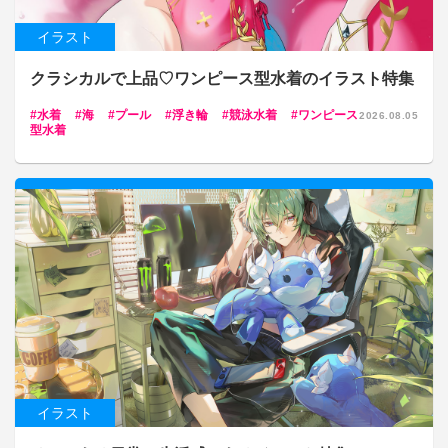
イラスト
クラシカルで上品♡ワンピース型水着のイラスト特集
水着
海
プール
浮き輪
競泳水着
ワンピース
2026.08.05
型水着
イラスト