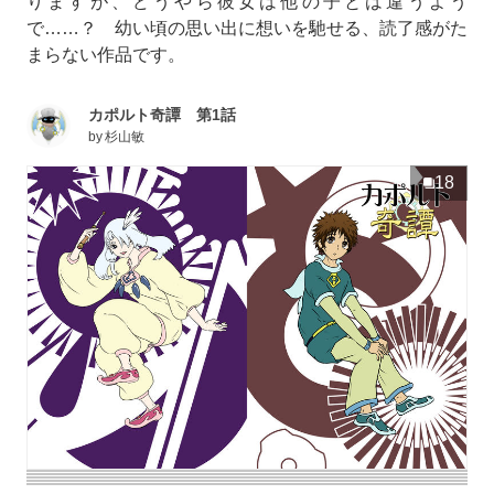
りますが、どうやら彼女は他の子とは違うよう
で……？ 幼い頃の思い出に想いを馳せる、読了感がた
まらない作品です。
カポルト奇譚 第1話
by
杉山敏
18