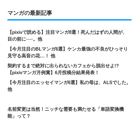
マンガの最新記事
【pixivで読める】注目マンガ8選！死んだはずの人間が、
目の前に──。他
【今月注目のBLマンガ6選】ケンカ最強の不良がひっそり
見守る高音の花…！ 他
契約するまで絶対に出られないカフェから脱出せよ!?
【pixivマンガ月例賞】6月投稿分結果発表！
【今月注目のエッセイマンガ6選】私の母は、ALSでした。
他
名前変更は当然！ニッチな需要も満たせる「単語変換機
能」って？
pixivで読める！「次にくるマンガ大賞2026」ノミネート作
品特集