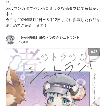
品」。
pixivマンガタブやpixivコミック投稿タブにて毎日紹介
中！
今回は2024年8月9日〜8月12日までに掲載した作品を
まとめてご紹介します！
【web再録】渚のトラの子 シュトラント
by
真凛
45