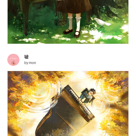
嘘
by
mon