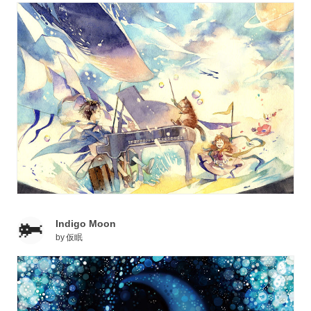
Indigo Moon
by
仮眠