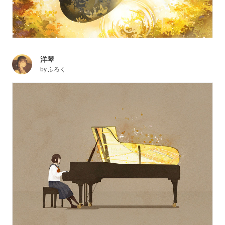
洋琴
by
ふろく