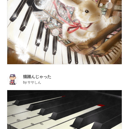
猫踏んじゃった
by
ササしん