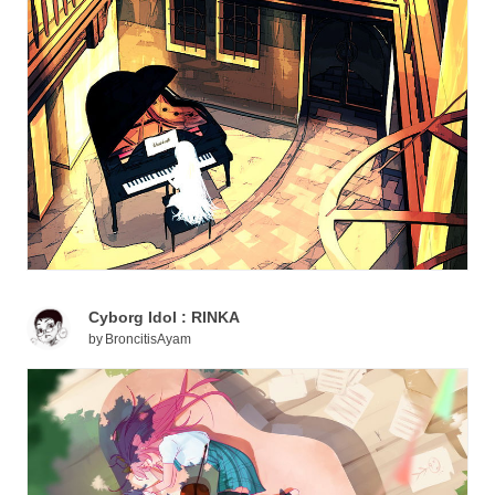
Cyborg Idol : RINKA
by
BroncitisAyam