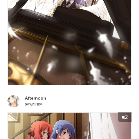
Afternoon
by
whiisky
2