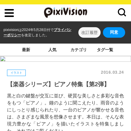
pixivisionは2024年5月28日付で
プライバシ
同意
改訂履歴
ーポリシー
を改定しました。
最新
人気
カテゴリ
タグ一覧
2016.03.24
イラスト
【楽器シリーズ】ピアノ特集【第2弾】
黒と白の鍵盤が交互に並び、硬質な美しさと多彩な音色
をもつ「ピアノ」。鐘のように聞こえたり、雨音のよう
にしっとり感じられたり、一台のピアノが響かせる音色
は、さまざまな風景を想像させます。本日は、そんな表
現力豊かな「ピアノ」を描いたイラストを特集しまし
た。それではご覧ください。