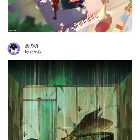
あの頃
by
わかめ