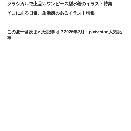
クラシカルで上品♡ワンピース型水着のイラスト特集
そこにある日常。生活感のあるイラスト特集
この夏一番読まれた記事は？2026年7月・pixivision人気記
事
涼やかに泳ぐ。金魚のイラスト特集
カラフルで映える♡ トロピカルドリンクのイラスト特集
口元の個性。艶ぼくろのイラスト特集
シェアする
投稿する
LINEで送る
いつかの思い出。青春を感じるイラスト特集
毎日磨こう！ 歯磨きのイラスト特集
風にたなびく。ポニーテールを描いたイラスト特集
きらりと閃く。流れ星のイラスト特集
ムーディに映える♡ナイトプールのイラスト特集
夏の創作アイデアが見つかるかも？水着・ビキニから夏ア
イテム、レジャーまで！イラスト特集【まとめ】