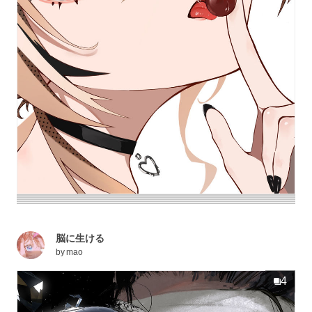
脳に生ける
by
mao
4