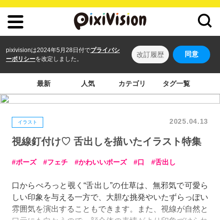
pixivisionは2024年5月28日付で
プライバシ
同意
改訂履歴
ーポリシー
を改定しました。
最新
人気
カテゴリ
タグ一覧
2025.04.13
イラスト
視線釘付け♡ 舌出しを描いたイラスト特集
ポーズ
フェチ
かわいいポーズ
口
舌出し
口からぺろっと覗く“舌出し”の仕草は、無邪気で可愛ら
しい印象を与える一方で、大胆な挑発やいたずらっぽい
雰囲気を演出することもできます。また、視線が自然と