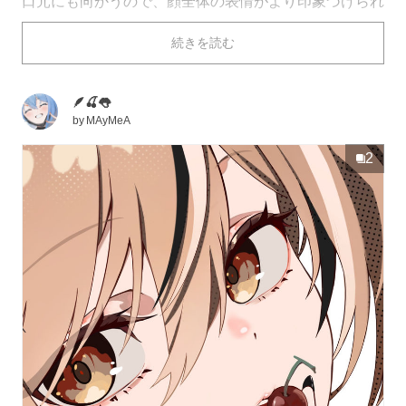
口元にも向かうので、顔全体の表情がより印象づけられ
ますね。
続きを読む
今回はそんな「舌出し」を描いたイラストを特集しまし
た。ぜひご覧ください。
🪶🍒👅
by
MAyMeA
2