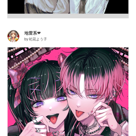
地雷系❤
by
祀花よう子