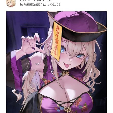
by
坊橋夜泊(ぼうはし やはく)