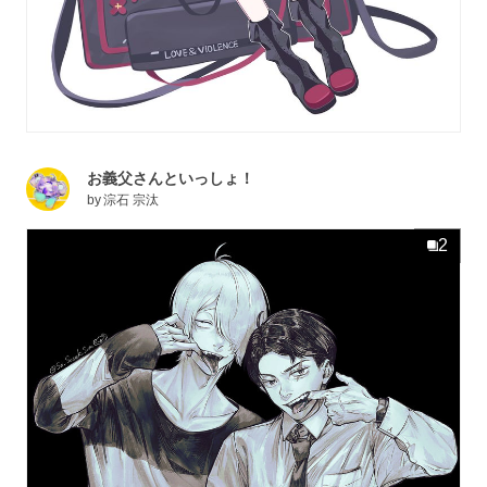
お義父さんといっしょ！
by
淙石 宗汰
2