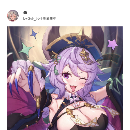
🎃
by
G妙_お仕事募集中