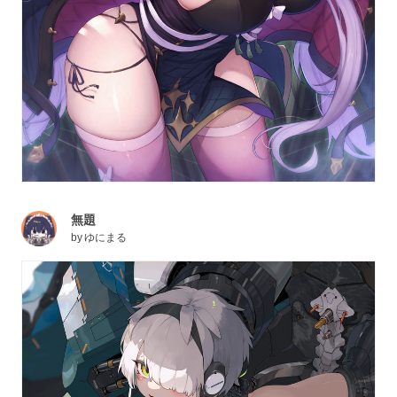
無題
by
ゆにまる