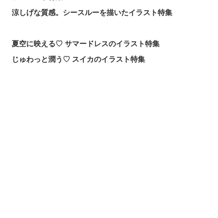
涼しげな質感。シースルーを描いたイラスト特集
夏空に映える♡ サマードレスのイラスト特集
じゅわっと潤う♡ スイカのイラスト特集
届け、この歌声！歌唱シーンを描いたイラスト特集
頼れる魔術の師匠！【無職転生】ロキシー・ミグルディア
のファンアート特集
シェアする
投稿する
LINEで送る
心ほどける笑顔。「守りたい、この笑顔」のイラスト特集
求めるのか、逃れるのか。無数の手を描いたイラスト特集
この夏一番読まれた記事は？2026年7月・pixivision人気記
事
涼やかに泳ぐ。金魚のイラスト特集
カラフルで映える♡ トロピカルドリンクのイラスト特集
口元の個性。艶ぼくろのイラスト特集