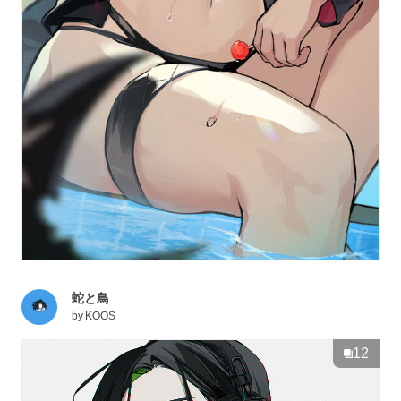
蛇と鳥
by
KOOS
12