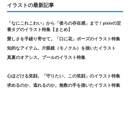
イラストの最新記事
「なにこれこわい」から「後ろの存在感」まで！pixivの定
番タグのイラスト特集【まとめ】
愛しさを手繰り寄せて。「口に花」ポーズのイラスト特集
知的なアイテム。片眼鏡（モノクル）を描いたイラスト
真夏のオアシス。プールのイラスト特集
心ほどける笑顔。「守りたい、この笑顔」のイラスト特集
求めるのか、逃れるのか。無数の手を描いたイラスト特集
この夏一番読まれた記事は？2026年7月・pixivision人気記
事
涼やかに泳ぐ。金魚のイラスト特集
シェアする
投稿する
LINEで送る
カラフルで映える♡ トロピカルドリンクのイラスト特集
口元の個性。艶ぼくろのイラスト特集