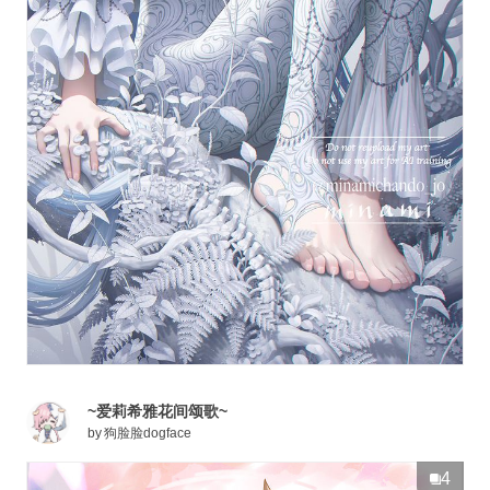
~爱莉希雅花间颂歌~
by
狗脸脸dogface
4