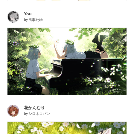
You
by
風李たゆ
花かんむり
by
シロネコバン