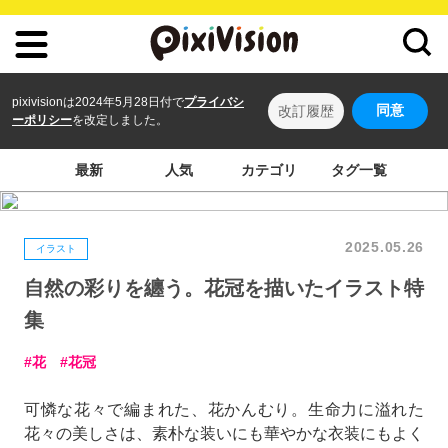
pixivisionは2024年5月28日付で
プライバシ
同意
改訂履歴
ーポリシー
を改定しました。
最新
人気
カテゴリ
タグ一覧
2025.05.26
イラスト
自然の彩りを纏う。花冠を描いたイラスト特
集
花
花冠
可憐な花々で編まれた、花かんむり。生命力に溢れた
花々の美しさは、素朴な装いにも華やかな衣装にもよく