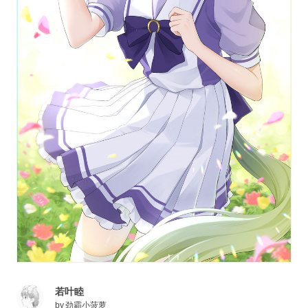
若叶睦
by
劲霸小菠萝