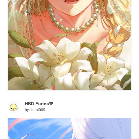
HBD Furina💙
by
chabi009