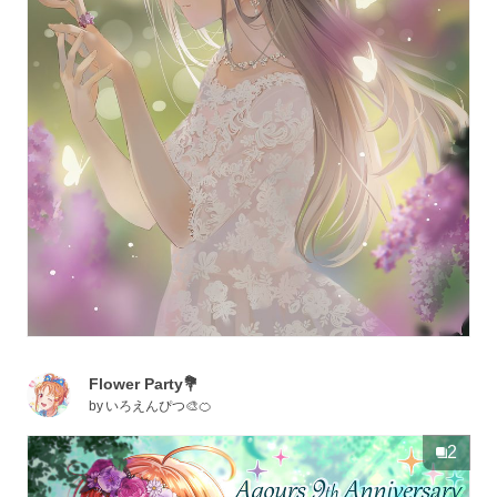
Flower Party💐
by
いろえんぴつ🎨🍊
2