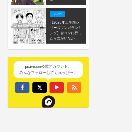
マンガ
【2025年上半期シ
リーズマンガランキ
ング】合コンに行っ
たら女がいなか...
pixivision公式アカウント、
みんなフォローしてくれっぴ〜！