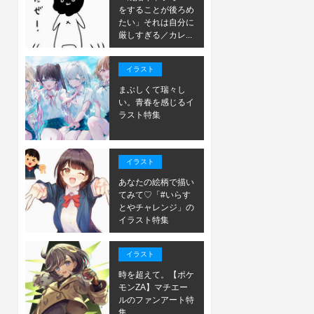
をすることが後ろめ
たい」それは自分に
厳しすぎる／カレ...
イラスト
まぶしくて瑞々し
い。青春を感じるイ
ラスト特集
イラスト
あなたの絵柄で描い
てみて♡「#いらす
とやチャレンジ」の
イラスト特集
イラスト
時を超えて。【ポケ
モンZA】マチエー
ルのファンアート特
集