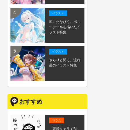
イラスト
風にたなびく。ポニ
ーテールを描いたイ
ラスト特集
イラスト
きらりと閃く。流れ
星のイラスト特集
おすすめ
コラム
「既婚キャラでBL