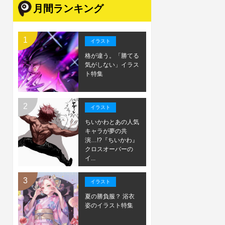
月間ランキング
イラスト
格が違う。「勝てる
気がしない」イラス
ト特集
イラスト
ちいかわとあの人気
キャラが夢の共
演…!?『ちいかわ』
クロスオーバーの
イ...
イラスト
夏の勝負服？ 浴衣
姿のイラスト特集