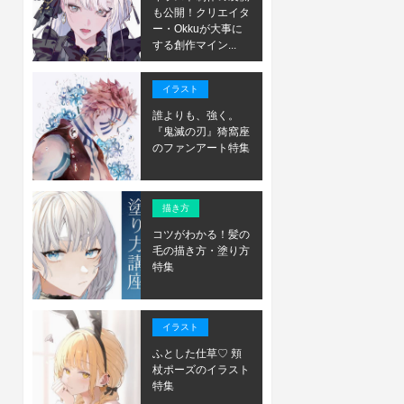
も公開！クリエイタ
ー・Okkuが大事に
する創作マイン...
イラスト
誰よりも、強く。
『鬼滅の刃』猗窩座
のファンアート特集
描き方
コツがわかる！髪の
毛の描き方・塗り方
特集
イラスト
ふとした仕草♡ 頬
杖ポーズのイラスト
特集