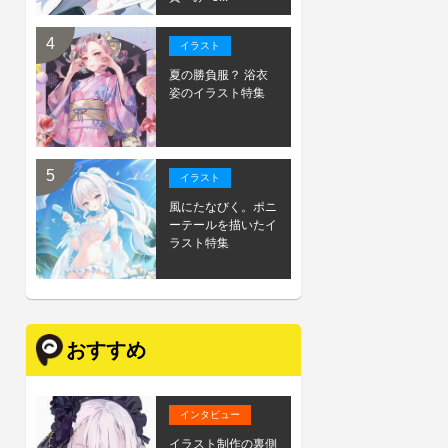
イラスト
夏の勝負服？ 浴衣
姿のイラスト特集
イラスト
風にたなびく。ポニ
ーテールを描いたイ
ラスト特集
おすすめ
インタビュー
イラスト制作の裏側