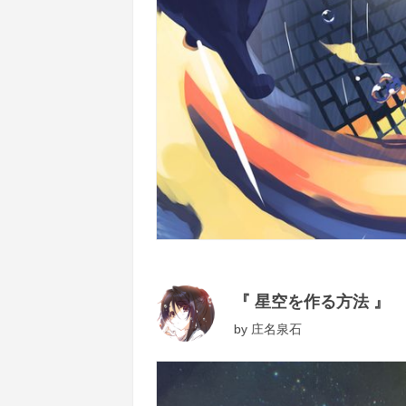
『 星空を作る方法 』
by
庄名泉石