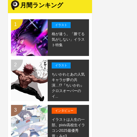
月間ランキング
イラスト
格が違う。「勝てる
気がしない」イラス
ト特集
イラスト
ちいかわとあの人気
キャラが夢の共
演…!?『ちいかわ』
クロスオーバーの
イ...
インタビュー
イラストは人生の一
部。pixiv高校生イラ
コン2025最優秀
賞・み×3...