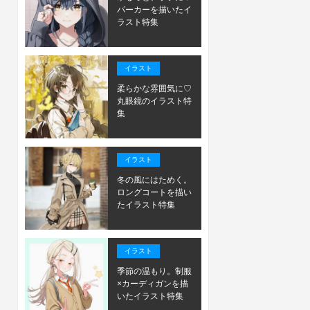
パーカーを描いたイ
ラスト特集
イラスト
柔らかな雰囲気に♡
丸眼鏡のイラスト特
集
イラスト
冬の風にはためく。
ロングコートを描い
たイラスト特集
イラスト
季節の温もり。制服
×カーディガンを描
いたイラスト特集