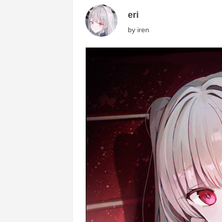
eri
by
iren