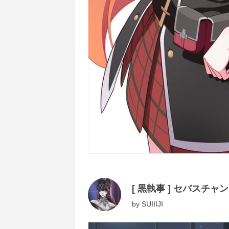
[ 黒執事 ] セバスチャン
by
SUIIIJI