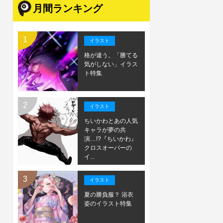
月間ランキング
イラスト
格が違う。「勝てる
気がしない」イラス
ト特集
イラスト
ちいかわとあの人気
キャラが夢の共
演…!?『ちいかわ』
クロスオーバーの
イ...
イラスト
夏の勝負服？ 浴衣
姿のイラスト特集