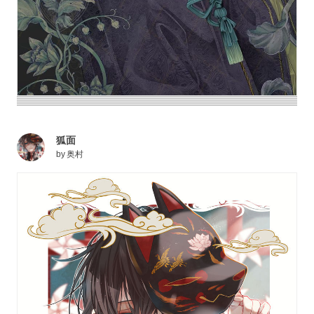
狐面
by
奥村