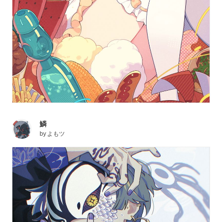
鱗
by
よもツ