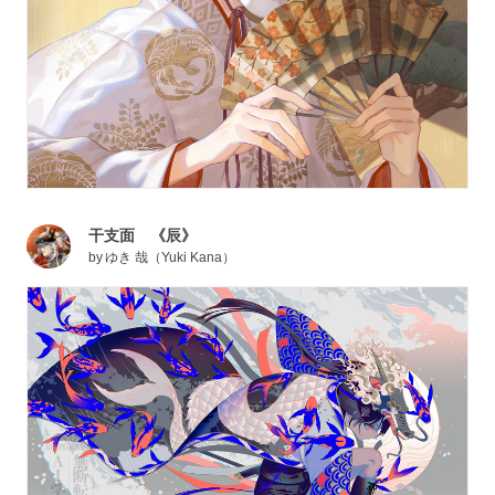
干支面 《辰》
by
ゆき 哉（Yuki Kana）