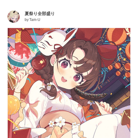
夏祭り全部盛り
by
Tam-U