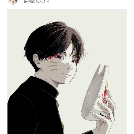
by
福西ちんぷく