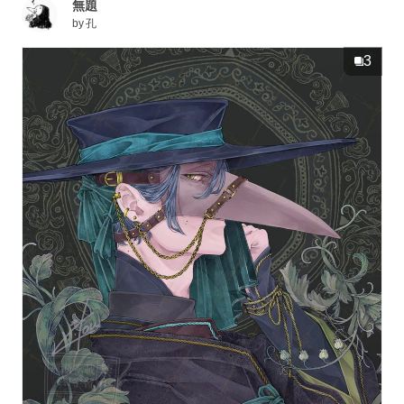
無題
by
孔
3