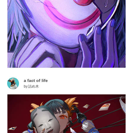
a fact of life
by
詰め木