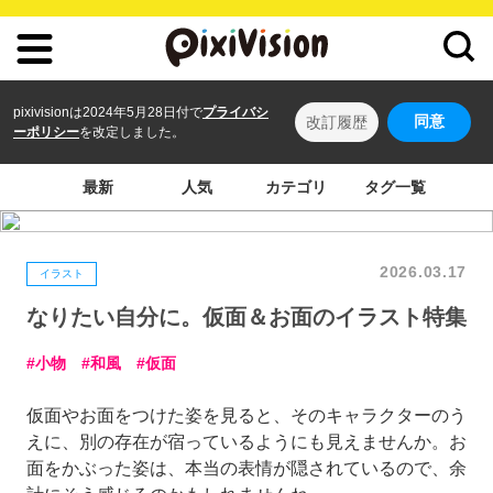
pixivisionは2024年5月28日付で
プライバシ
同意
改訂履歴
ーポリシー
を改定しました。
最新
人気
カテゴリ
タグ一覧
2026.03.17
イラスト
なりたい自分に。仮面＆お面のイラスト特集
小物
和風
仮面
仮面やお面をつけた姿を見ると、そのキャラクターのう
えに、別の存在が宿っているようにも見えませんか。お
面をかぶった姿は、本当の表情が隠されているので、余